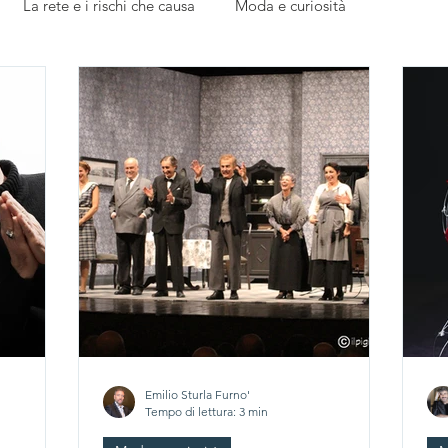
La rete e i rischi che causa
Moda e curiosità
edazione
Parola ai giovani
L'esperto risponde
Emilio Sturla Furno'
Tempo di lettura: 3 min