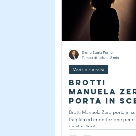
Emilio Sturla Furno'
Tempo di lettura: 2 min
Moda e curiosità
Brotti
Manuela Ze
porta in sc
fragilità e
Brotti Manuela Zero porta in s
imperfezio
fragilità ed imperfezione per e
per essere
unici e liberi