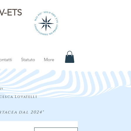
DV-ETS
i
ontatti
Statuto
More
S
19
cesca Lovatelli
rtacea dal 2024"