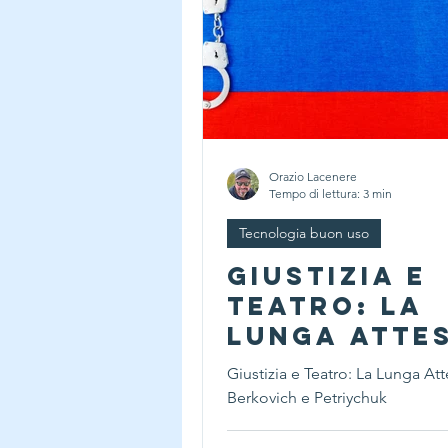
Orazio Lacenere
Tempo di lettura: 3 min
Tecnologia buon uso
Giustizia e
Teatro: La
Lunga Atte
di Berkovic
Giustizia e Teatro: La Lunga Att
Petriychuk
Berkovich e Petriychuk