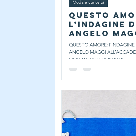
Moda e curiosità
QUESTO AMO
l’INDAGINE D
ANGELO MAG
ALL’ACCADE
QUESTO AMORE: l’INDAGINE 
FILARMONIC
ANGELO MAGGI ALL’ACCADE
ROMANA
FILARMONICA ROMANA