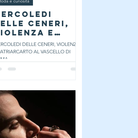
oda e curiosità
MERCOLEDI
ELLE CENERI,
IOLENZA E
ATRIARCATO AL
RCOLEDI DELLE CENERI, VIOLENZA
ASCELLO DI
PATRIARCARTO AL VASCELLO DI
ROMA
OMA