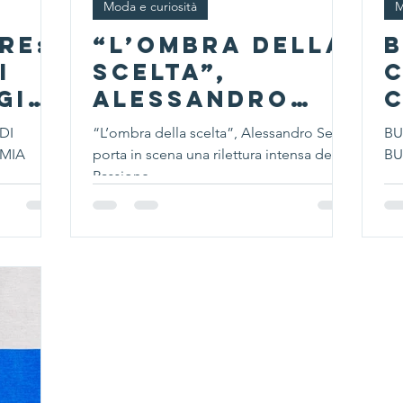
Moda e curiosità
M
RE:
“L’ombra della
B
I
scelta”,
C
GI
Alessandro
MIA
Sena porta in
B
DI
“L’ombra della scelta”, Alessandro Sena
BU
A
scena una
MIA
porta in scena una rilettura intensa della
BU
rilettura
Passione
intensa della
Passione