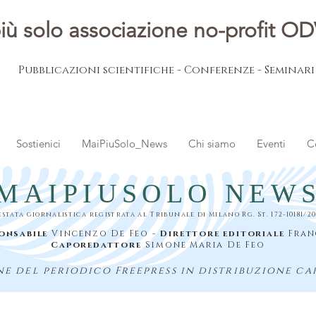
iù solo associazione no-profit O
Pubblicazioni scientifiche - Conferenze - Seminar
Sostienici
MaiPiuSolo_News
Chi siamo
Eventi
C
MAIPIUSOLO NEW
estata giornalistica registrata al Tribunale di Milano Rg. St. 172-10181/20
onsabile
Vincenzo De Feo -
Direttore editoriale
Fran
Caporedattore
Simone Maria De Feo
e del periodico Freepress in distribuzione ca