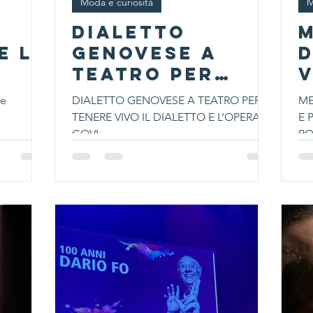
Moda e curiosità
M
DIALETTO
e le
GENOVESE A
D
TEATRO PER
V
TENERE VIVO IL
P
le
DIALETTO GENOVESE A TEATRO PER
ME
DIALETTO E
V
TENERE VIVO IL DIALETTO E L’OPERA DI
E 
L’OPERA DI GOVI
GOVI
R