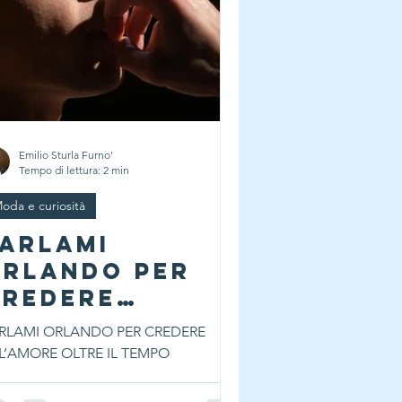
Emilio Sturla Furno'
Tempo di lettura: 2 min
oda e curiosità
ARLAMI
ORLANDO PER
CREDERE
LL’AMORE
RLAMI ORLANDO PER CREDERE
LTRE IL TEMPO
L’AMORE OLTRE IL TEMPO