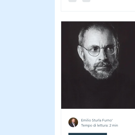
unici e libe
Emilio Sturla Furno'
Tempo di lettura: 2 min