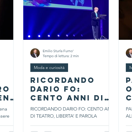
Emilio Sturla Furno'
Tempo di lettura: 2 min
Moda e curiosità
M
RICORDANDO
P
ro
DARIO FO:
ena
CENTO ANNI DI
d
TEATRO,
A
cena
RICORDANDO DARIO FO: CENTO ANNI
PA
ne
LIBERTA’ E
O
ssere
DI TEATRO, LIBERTA’ E PAROLA
AL
PAROLA