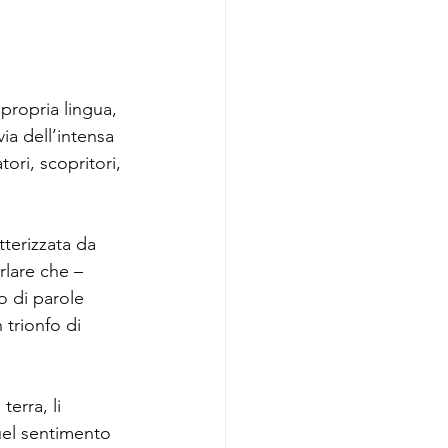
propria lingua, 
ia dell’intensa 
ori, scopritori, 
terizzata da 
rlare che – 
o di parole 
 trionfo di 
erra, li 
el sentimento 