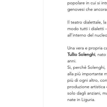
popolare in cui si in
genovesi che ancora 
Il teatro dialettale, 
modo tutti i dialetti 
all’interno del nucle
Una vera e propria c
Tullio Solenghi
, nato
anni.
Si, perché Solenghi,
alla più importante 
più di ogni altro, co
produzione artistica 
solo dagli anziani, m
nate in Liguria.