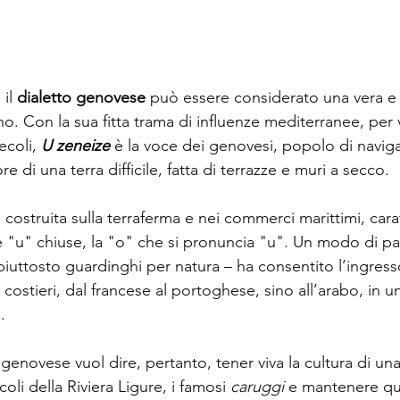
il 
dialetto genovese
 può essere considerato una vera e 
ino. Con la sua fitta trama di influenze mediterranee, per v
ecoli, 
U zeneize
 è la voce dei genovesi, popolo di navigat
e di una terra difficile, fatta di terrazze e muri a secco.
costruita sulla terraferma e nei commerci marittimi, carat
e "u" chiuse, la "o" che si pronuncia "u". Un modo di pa
 piuttosto guardinghi per natura – ha consentito l’ingress
costieri, dal francese al portoghese, sino all’arabo, in un
.
 genovese vuol dire, pertanto, tener viva la cultura di una t
icoli della Riviera Ligure, i famosi 
caruggi
 e mantenere qu