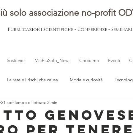
iù solo associazione no-profit O
Pubblicazioni scientifiche - Conferenze - Seminar
Sostienici
MaiPiuSolo_News
Chi siamo
Eventi
C
La rete e i rischi che causa
Moda e curiosità
Tecnolog
21 apr
Tempo di lettura: 3 min
ovani
L'esperto risponde
Notizie dal mondo
ETTO GENOVES
RO PER TENER