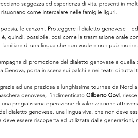
trecciano saggezza ed esperienza di vita, presenti in molt
risuonano come intercalare nelle famiglie liguri.
la poesia, le canzoni. Proteggere il dialetto genovese – ed
– è, quindi, possibile, così come la trasmissione orale con 
o familiare di una lingua che non vuole e non può morire.
ampagna di promozione del dialetto genovese è quella c
 a Genova, porta in scena sui palchi e nei teatri di tutta It
 grazie ad una preziosa e lunghissima tournée da Nord a
maschera genovese, l’indimenticato 
Gilberto Govi
, riesce
n una pregiatissima operazione di valorizzazione attravers
del dialetto genovese, una lingua viva, che non deve ess
a deve essere riscoperta ed utilizzata dalle generazioni, 