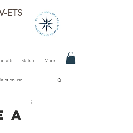
DV-ETS
i
ontatti
Statuto
More
ia buon uso
E A
E