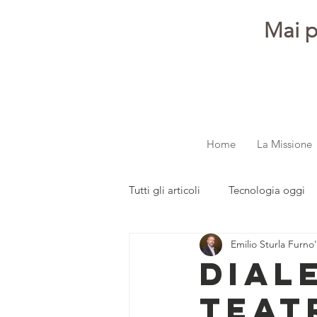
Mai p
Home
La Missione
Tutti gli articoli
Tecnologia oggi
Emilio Sturla Furno'
dalla redazione
Parola ai gi
DIAL
TEAT