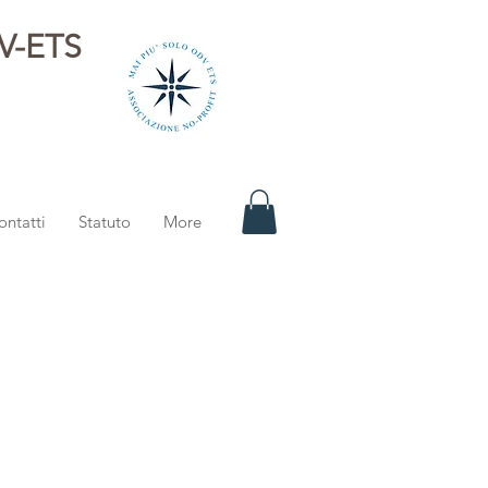
DV-ETS
i
ontatti
Statuto
More