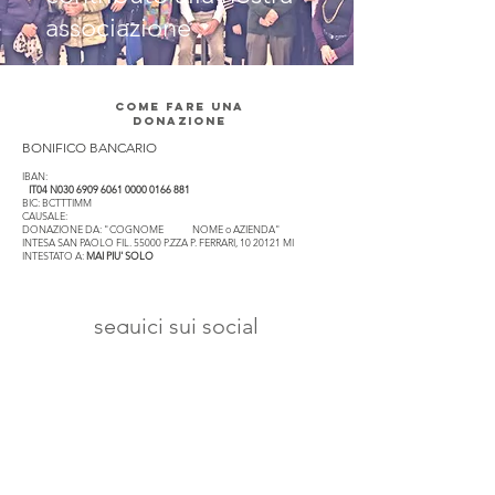
associazione
COME FARE UNA
DONAZIONE
BONIFICO BANCARIO
IBAN:
IT04 N030
6909 6061 0000 0166
881
BIC: BCTTTIMM
CAUSALE:
DONAZIONE DA: "COGNOME NOME o AZIENDA"
INTESA SAN PAOLO FIL. 55000 P.ZZA P. FERRARI,
10 20121
MI
INTESTATO A:
MAI PIU' SOLO
seguici sui social