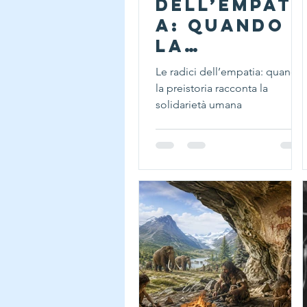
dell’empati
a: quando
la
preistoria
Le radici dell’empatia: quando
racconta
la preistoria racconta la
la
solidarietà umana
solidarietà
umana