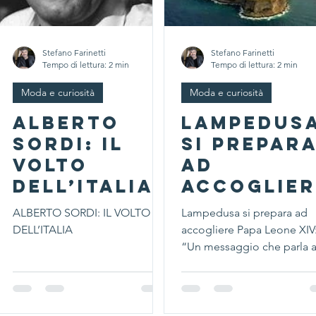
Stefano Farinetti
Stefano Farinetti
Tempo di lettura: 2 min
Tempo di lettura: 2 min
Moda e curiosità
Moda e curiosità
ALBERTO
Lampedus
SORDI: IL
si prepar
VOLTO
ad
DELL’ITALIA
accoglier
Papa Leon
ALBERTO SORDI: IL VOLTO
Lampedusa si prepara ad
XIV: “Un
DELL’ITALIA
accogliere Papa Leone XIV
messaggi
“Un messaggio che parla a
giovani”
che parla
ai giovani