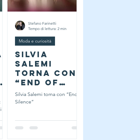
del Premio Andersen – Baia
delle Favole, storico co
Stefano Farinetti
Tempo di lettura: 2 min
Moda e curiosità
a
Silvia
a
Salemi
torna con
e
“End of
e
Silence”
Silvia Salemi torna con “End of
:
Silence”
o
i
”