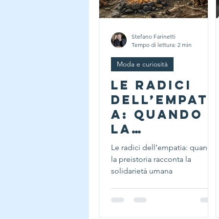
Stefano Farinetti
Tempo di lettura: 2 min
Moda e curiosità
Le radici
dell’empati
a: quando
la
preistoria
Le radici dell’empatia: quando
racconta
la preistoria racconta la
la
solidarietà umana
solidarietà
umana