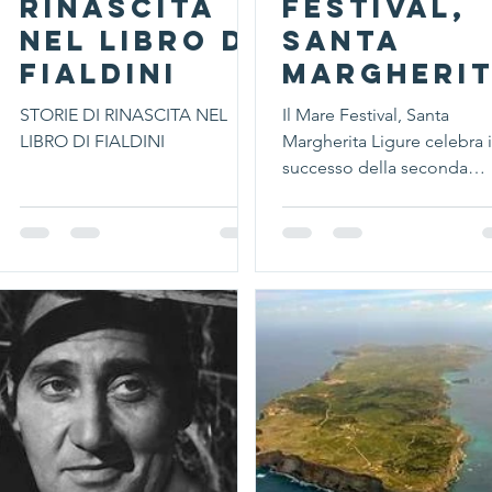
RINASCITA
Festival,
NEL LIBRO DI
Santa
FIALDINI
Margheri
Ligure
STORIE DI RINASCITA NEL
Il Mare Festival, Santa
celebra i
LIBRO DI FIALDINI
Margherita Ligure celebra i
successo
successo della seconda
edizione: appuntamento a
della
2027
seconda
edizione:
appuntam
to al 2027