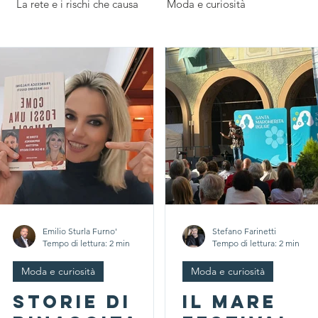
La rete e i rischi che causa
Moda e curiosità
edazione
Parola ai giovani
L'esperto risponde
Emilio Sturla Furno'
Stefano Farinetti
Tempo di lettura: 2 min
Tempo di lettura: 2 min
Moda e curiosità
Moda e curiosità
STORIE DI
Il Mare