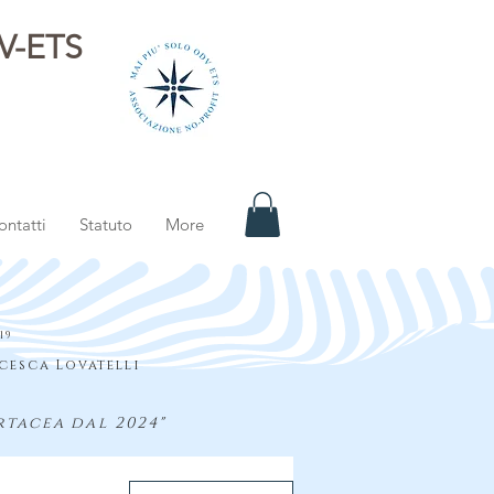
DV-ETS
i
ontatti
Statuto
More
S
19
cesca Lovatelli
rtacea dal 2024"