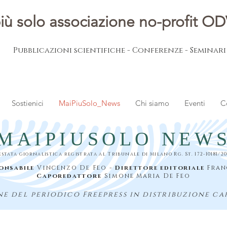
iù solo associazione no-profit O
Pubblicazioni scientifiche - Conferenze - Seminar
Sostienici
MaiPiuSolo_News
Chi siamo
Eventi
C
MAIPIUSOLO NEW
estata giornalistica registrata al Tribunale di Milano Rg. St. 172-10181/20
onsabile
Vincenzo De Feo -
Direttore editoriale
Fran
Caporedattore
Simone Maria De Feo
e del periodico Freepress in distribuzione ca