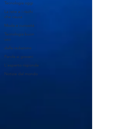
Tecnologia oggi
La rete e i rischi
che causa
Moda e curiosità
Tecnologia buon
uso
dalla redazione
Parola ai giovani
L'esperto risponde
Notizie dal mondo