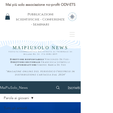
Mai più solo associazione no-profit ODV-ETS
Pubblicazioni
scientifiche - Conferenze
- Seminari
MAIPIUSOLO NEWS
testata giornalistica registrata al Tribunale di
Milano Rg. St.
172-10181
/2019
Direttore responsabile
Vincenzo De Feo -
Direttore editoriale
Francesca Lovatelli
Caporedattore
Simone Maria De Feo
"Magazine online del periodico Freepress in
distribuzione cartacea dal 2024"
Iscriviti
MaiPiuSolo_News
Parola ai giovani
Tutti gli articoli