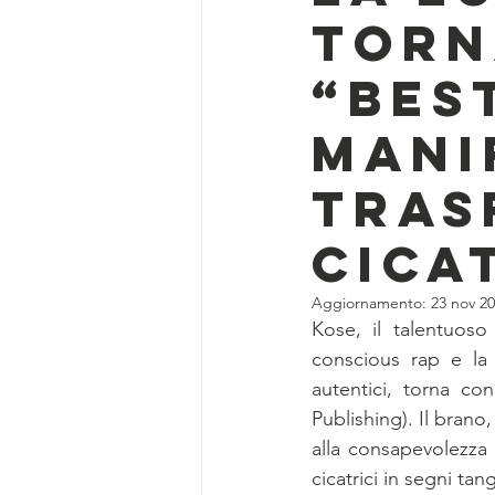
TORN
“BES
MANI
TRAS
CICA
Aggiornamento:
23 nov 2
Kose, il talentuoso
conscious rap e la 
autentici, torna co
Publishing). Il brano
alla consapevolezza 
cicatrici in segni tang