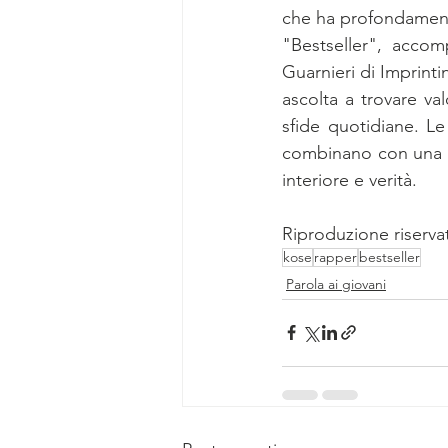
che ha profondamente
"Bestseller", acco
Guarnieri di Imprint
ascolta a trovare va
sfide quotidiane. Le 
combinano con una p
interiore e verità.
Riproduzione riserva
kose
rapper
bestseller
Parola ai giovani