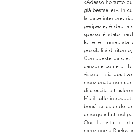
«Adesso ho tutto quel
già bestseller», in c
la pace interiore, ri
peripezie, è degna d
spesso è stato hard
forte e immediata 
possibilità di ritorn
Con queste parole, Ko
canzone come un bilan
vissute - sia positive
menzionate non sono
di crescita e trasfor
Ma il tuffo introspet
bensì si estende anc
emerge infatti nel 
Qui, l’artista ripo
menzione a Raekwon