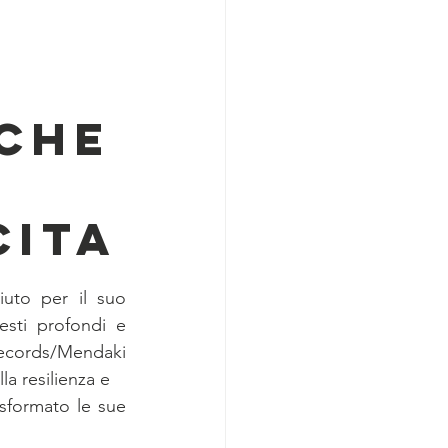
 CHE
CITA
uto per il suo 
sti profondi e 
ecords/Mendaki 
la resilienza e
sformato le sue 