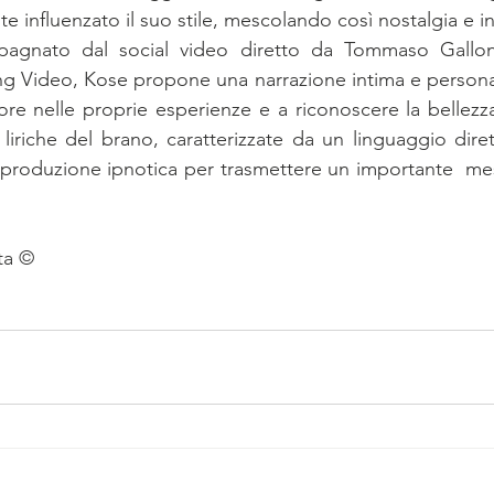
 influenzato il suo stile, mescolando così nostalgia e i
mpagnato dal social video diretto da Tommaso Gallon
ing Video, Kose propone una narrazione intima e personale
lore nelle proprie esperienze e a riconoscere la bellezza
liriche del brano, caratterizzate da un linguaggio dirett
roduzione ipnotica per trasmettere un importante  mess
ta ©