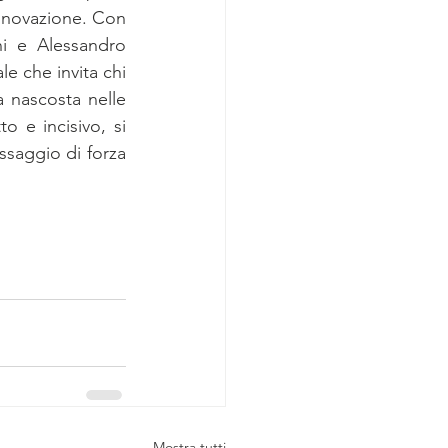
nnovazione. Con 
i e Alessandro 
 che invita chi 
 nascosta nelle 
o e incisivo, si 
aggio di forza 
Mostra tutti