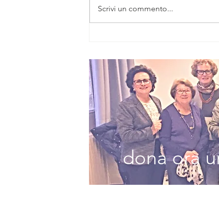
Scrivi un commento...
Eminem ottiene
il suo
undicesimo
album #1 nella
classifica
Billboard con
la settimana
più importante
nel rap
quest'anno
dona ora un