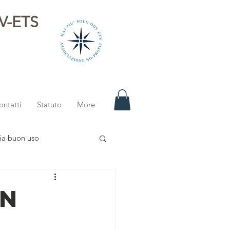
DV-ETS
i
ontatti
Statuto
More
ia buon uso
ON