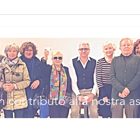
Questione di
BA
share
MO
PE
W
 contributo alla nostra a