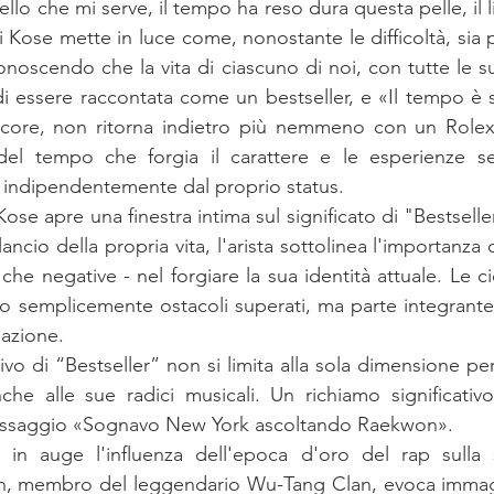
lo che mi serve, il tempo ha reso dura questa pelle, il lib
ui Kose mette in luce come, nonostante le difficoltà, sia p
conoscendo che la vita di ciascuno di noi, con tutte le sue
i essere raccontata come un bestseller, e «Il tempo è s
core, non ritorna indietro più nemmeno con un Rolex
del tempo che forgia il carattere e le esperienze s
o, indipendentemente dal proprio status.
se apre una finestra intima sul significato di "Bestselle
cio della propria vita, l'arista sottolinea l'importanza 
 che negative - nel forgiare la sua identità attuale. Le cic
 semplicemente ostacoli superati, ma parte integrante 
mazione.
tivo di “Bestseller” non si limita alla sola dimensione pe
he alle sue radici musicali. Un richiamo significativo
passaggio «Sognavo New York ascoltando Raekwon».
rta in auge l'influenza dell'epoca d'oro del rap sulla
, membro del leggendario Wu-Tang Clan, evoca immagi