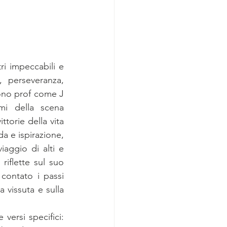
ri impeccabili e 
 perseveranza, 
sono prof come J 
 della scena 
torie della vita 
 e ispirazione, 
iaggio di alti e 
iflette sul suo 
ontato i passi 
vissuta e sulla 
versi specifici: 