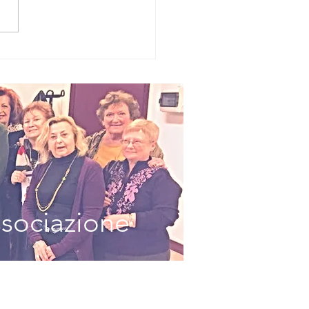
BY BEAUTY LA
DA FOLLE E
RICOLOSA SUL
EB
ssociazione