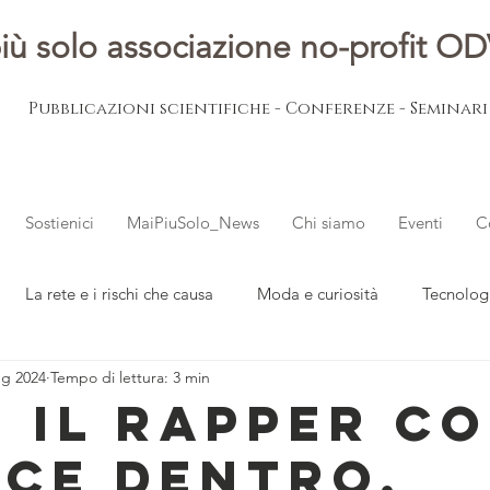
iù solo associazione no-profit O
Pubblicazioni scientifiche - Conferenze - Seminar
Sostienici
MaiPiuSolo_News
Chi siamo
Eventi
C
La rete e i rischi che causa
Moda e curiosità
Tecnolog
ug 2024
Tempo di lettura: 3 min
ovani
L'esperto risponde
Notizie dal mondo
, IL RAPPER C
UCE DENTRO,