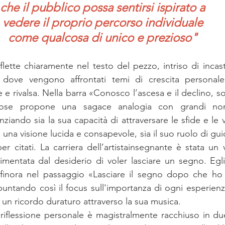
che il pubblico possa sentirsi ispirato a
vedere il proprio percorso individuale
come qualcosa di unico e prezioso"
flette chiaramente nel testo del pezzo, intriso di incast
i, dove vengono affrontati temi di crescita personale,
ne e rivalsa. Nella barra «Conosco l’ascesa e il declino, 
se propone una sagace analogia con grandi nomi
ziando sia la sua capacità di attraversare le sfide e le vit
a visione lucida e consapevole, sia il suo ruolo di guida
 citati. La carriera dell’artistainsegnante è stata un v
mentata dal desiderio di voler lasciare un segno. Egli r
inora nel passaggio «Lasciare il segno dopo che ho c
untando così il focus sull'importanza di ogni esperienza 
 un ricordo duraturo attraverso la sua musica.
riflessione personale è magistralmente racchiuso in due 