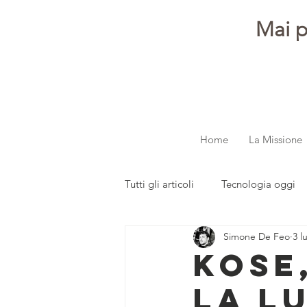
Mai p
Home
La Missione
Tutti gli articoli
Tecnologia oggi
Simone De Feo
3 l
dalla redazione
Parola ai gi
KOSE
LA L