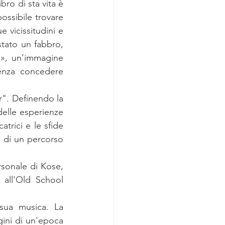
ro di sta vita è 
ossibile trovare 
 vicissitudini e 
tato un fabbro, 
», un’immagine 
enza concedere 
r". Definendo la 
delle esperienze 
atrici e le sfide 
di un percorso 
rsonale di Kose, 
 all'Old School 
 sua musica. La 
ni di un'epoca 