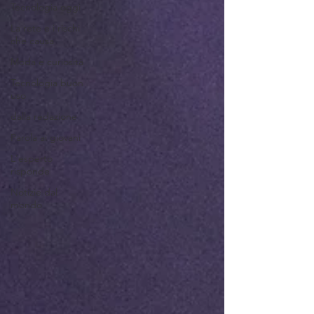
Tecnologia oggi
La rete e i rischi
che causa
Moda e curiosità
Tecnologia buon
uso
dalla redazione
Parola ai giovani
L'esperto
risponde
Notizie dal
mondo