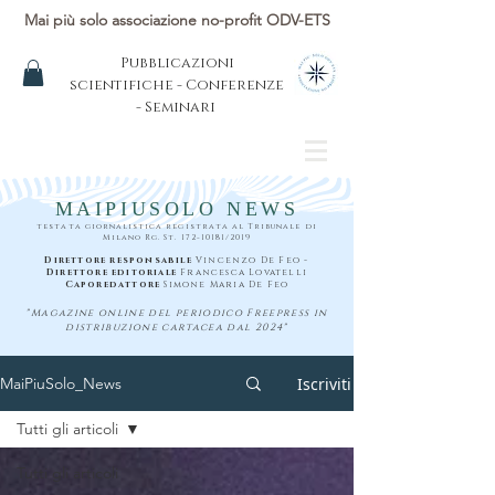
Mai più solo associazione no-profit ODV-ETS
Pubblicazioni
scientifiche - Conferenze
- Seminari
MAIPIUSOLO NEWS
testata giornalistica registrata al Tribunale di
Milano Rg. St.
172-10181
/2019
Direttore responsabile
Vincenzo De Feo -
Direttore editoriale
Francesca Lovatelli
Caporedattore
Simone Maria De Feo
"Magazine online del periodico Freepress in
distribuzione cartacea dal 2024"
Iscriviti
MaiPiuSolo_News
Tutti gli articoli
Tutti gli articoli