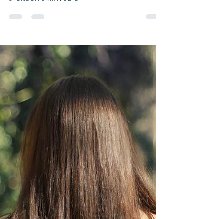
Emilio Sturla Furno'
Tempo di lettura: 3 min
Moda e curiosità
Il SANGUE DELLE DONNE, IL
LIBRO
Il SANGUE DELLE DONNE, IL LIBRO/RIFLESSIONE SU
STORIE DI FEMMINICIDIO