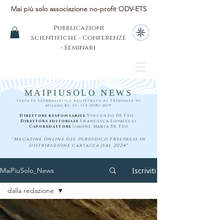
Mai più solo associazione no-profit ODV-ETS
Pubblicazioni
scientifiche - Conferenze
- Seminari
MAIPIUSOLO NEWS
testata giornalistica registrata al Tribunale di
Milano Rg. St.
172-10181
/2019
Direttore responsabile
Vincenzo De Feo -
Direttore editoriale
Francesca Lovatelli
Caporedattore
Simone Maria De Feo
"Magazine online del periodico Freepress in
distribuzione cartacea dal 2024"
Iscriviti
MaiPiuSolo_News
dalla redazione
Tutti gli articoli