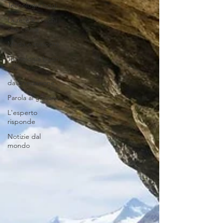
Tecnologia oggi
La rete e i rischi
che causa
Moda e curiosità
Tecnologia buon
uso
dalla redazione
Parola ai giovani
L'esperto
risponde
Notizie dal
mondo