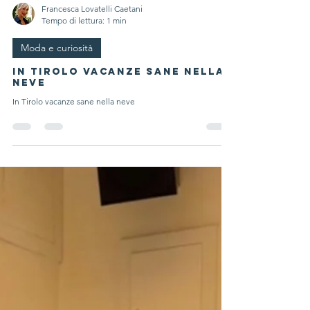
Francesca Lovatelli Caetani
Tempo di lettura: 1 min
Moda e curiosità
In Tirolo vacanze sane nella
neve
In Tirolo vacanze sane nella neve