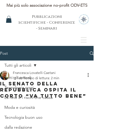
Mai più solo associazione no-profit ODV-ETS
Pubblicazioni
scientifiche - Conferenze
- Seminari
Post
Tutti gli articoli
Francesca Lovatelli Caetani
Tutti gli articoli
11 feb
Tempo di lettura: 2 min
Il Senato della
Tecnologia oggi
Repubblica ospita il
corto “VA TUTTO BENE”
La rete e i rischi che causa
Moda e curiosità
Tecnologia buon uso
dalla redazione