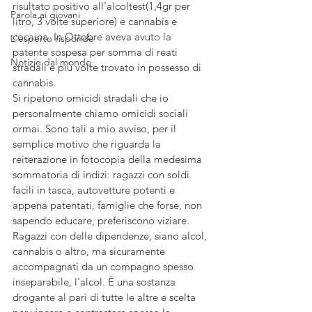
risultato positivo all'alcoltest(1,4gr per 
Parola ai giovani
litro, 3 volte superiore) e cannabis e 
cocaina. In Ottobre aveva avuto la 
L'esperto risponde
patente sospesa per somma di reati 
Notizie dal mondo
stradali e più volte trovato in possesso di 
cannabis.
Si ripetono omicidi stradali che io 
personalmente chiamo omicidi sociali 
ormai. Sono tali a mio avviso, per il 
semplice motivo che riguarda la 
reiterazione in fotocopia della medesima 
sommatoria di indizi: ragazzi con soldi 
facili in tasca, autovetture potenti e 
appena patentati, famiglie che forse, non 
sapendo educare, preferiscono viziare. 
Ragazzi con delle dipendenze, siano alcol, 
cannabis o altro, ma sicuramente 
accompagnati da un compagno spesso 
inseparabile, l'alcol. È una sostanza 
drogante al pari di tutte le altre e scelta 