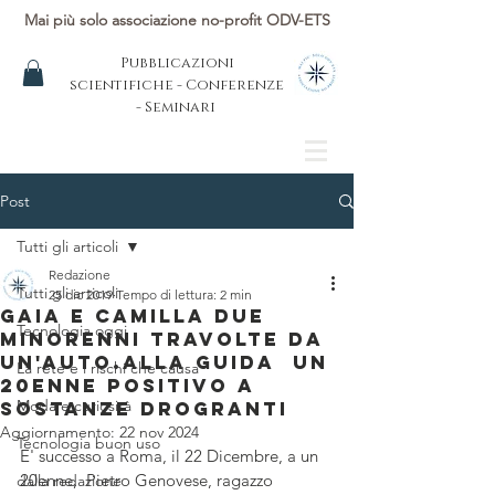
Mai più solo associazione no-profit ODV-ETS
Pubblicazioni
scientifiche - Conferenze
- Seminari
Post
Tutti gli articoli
Redazione
Tutti gli articoli
25 dic 2019
Tempo di lettura: 2 min
Gaia e Camilla due
Tecnologia oggi
minorenni travolte da
un'auto.Alla guida un
La rete e i rischi che causa
20enne positivo a
Moda e curiosità
sostanze drogranti
Aggiornamento:
22 nov 2024
Tecnologia buon uso
E' successo a Roma, il 22 Dicembre, a un 
20enne,  Pietro Genovese, ragazzo 
dalla redazione