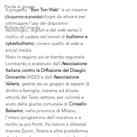
Parola ai giovani
Il progetto “
Bon Ton Web
” è un insieme 
di norme e metodologie da attuare per 
L'esperto risponde
ottimizzare l’uso dei dispositivi 
Notizie dal mondo
tecnologici, digitali e del web senza il 
rischio di cadere nel tunnel di 
bullismo e 
cyberbullismo
, ovvero quello di web e 
social media.
Nato in seguito ad un bando regionale 
Lombardo e sostenuto dall’
Associazione 
Italiana contro la Diffusione del Disagio 
Giovanile 
(AIDD) e dall’
Associazione 
Valeria
, gestita da un gruppo di esperti di 
diritto e famiglia, insieme ad alcune 
attività del Terzo settore, per volontà e 
aiuto della giunta comunale di 
Cinisello 
Balsamo
, nella provincia di Milano, 
l’intero programma dell’iniziativa si è 
svolto su più fronti, fra lezioni a distanza 
tramite Zoom, Teams e altre piattaforme 