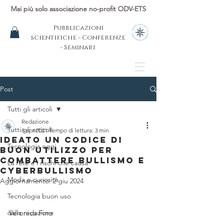
Mai più solo associazione no-profit ODV-ETS
Pubblicazioni
scientifiche - Conferenze
- Seminari
Post
Tutti gli articoli
Redazione
Tutti gli articoli
8 apr 2021
Tempo di lettura: 3 min
ideato un codice di
Tecnologia oggi
buon utilizzo per
combattere bullismo e
La rete e i rischi che causa
cyberbullismo
Moda e curiosità
Aggiornamento:
2 giu 2024
Tecnologia buon uso
dalla redazione
Veronica Fino