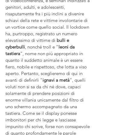
di videoconferenza, e seminari indirizzati a 
genitori, adulti, e adolescenti, 
risaputamente fra i più inclini a divenire 
schiavi della rete e vittime involontarie di 
un vortice come quello social. Il lockdown 
ha, purtroppo, registrato un numero 
elevatissimo di vittime di 
bulli e 
cyberbulli
, nonché troll e “
leoni da 
tastiera
”, nome non più appropriato in 
quanto il suddetto animale è un essere 
fiero, nobile e rispettoso, che lotta a viso 
aperto. Pertanto, sceglieremo di qui in 
avanti di definirli "
ignavi a metà
”, quelli 
voluti non si sa da chi né dove, capaci 
solamente di prendere posizioni di 
enorme villania unicamente dal filtro di 
uno schermo accompagnato da una 
tastiera. Come se il display ponesse 
imbonitori per chi legge e lasciasse 
impunito chi scrive, forse non consapevole 
di quanto profondamente le parole 