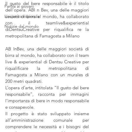
Il gusto del bere responsabile è il titolo 
Parola ai giovani
dell'opera. ABI n Bev, una delle maggiori 
L'esperto risponde
società di birra al mondo, ha collaborato  
con il teamlive&experiential 
Notizie dal mondo
diDentsuCreative per riqualifica re la 
metropolitana di Famagosta a Milano
AB InBev, una delle maggiori società di 
birra al mondo, ha collaborato con il team 
live & experiential di Dentsu Creative per 
riqualificare la metropolitana di 
Famagosta a Milano con un murales di 
200 metri quadrati.
L’opera d’arte, intitolata “Il gusto del bere 
responsabile”, racconta per immagini 
l’importanza di bere in modo responsabile 
e consapevole.
Il progetto è stato sviluppato insieme 
all’amministrazione comunale per 
comprendere le necessità e i bisogni del 