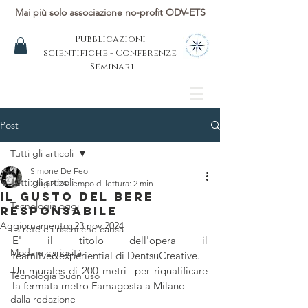
Mai più solo associazione no-profit ODV-ETS
Pubblicazioni
scientifiche - Conferenze
- Seminari
Post
Tutti gli articoli
Simone De Feo
Tutti gli articoli
2 lug 2024
Tempo di lettura: 2 min
Il gusto del bere
Tecnologia oggi
responsAbile
Aggiornamento:
23 nov 2024
La rete e i rischi che causa
E' il titolo dell'opera il 
Moda e curiosità
teamlive&experiential di DentsuCreative.
Un murales di 200 metri  per riqualificare 
Tecnologia buon uso
la fermata metro Famagosta a Milano
dalla redazione