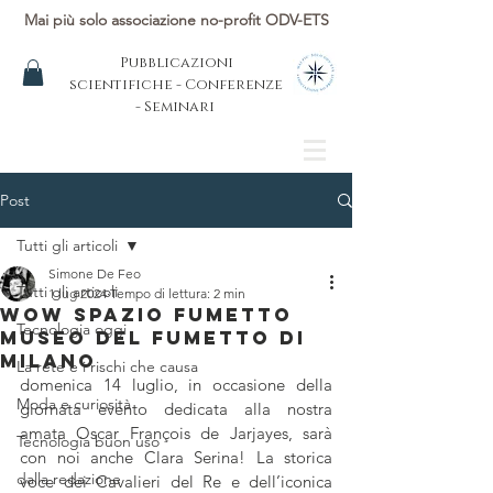
Mai più solo associazione no-profit ODV-ETS
Pubblicazioni
scientifiche - Conferenze
- Seminari
Post
Tutti gli articoli
Simone De Feo
Tutti gli articoli
1 lug 2024
Tempo di lettura: 2 min
WOW Spazio Fumetto
Tecnologia oggi
Museo del Fumetto di
Milano
La rete e i rischi che causa
domenica 14 luglio, in occasione della 
Moda e curiosità
giornata evento dedicata alla nostra 
amata Oscar François de Jarjayes, sarà 
Tecnologia buon uso
con noi anche Clara Serina! La storica 
dalla redazione
voce dei Cavalieri del Re e dell’iconica 