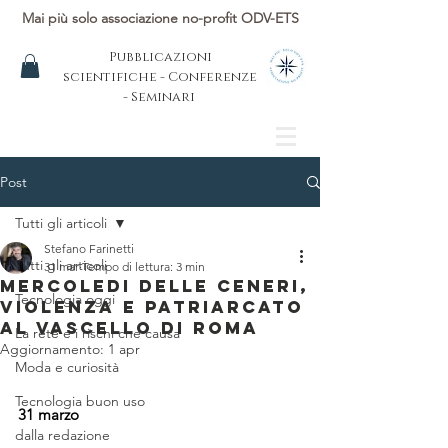
Mai più solo associazione no-profit ODV-ETS
Pubblicazioni
scientifiche - Conferenze
- Seminari
Post
Tutti gli articoli
Stefano Farinetti
Tutti gli articoli
31 mar
Tempo di lettura: 3 min
MERCOLEDI DELLE CENERI,
Tecnologia oggi
VIOLENZA E PATRIARCATO
AL VASCELLO DI ROMA
La rete e i rischi che causa
Aggiornamento:
1 apr
Moda e curiosità
Tecnologia buon uso
31 marzo
dalla redazione