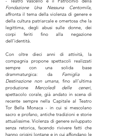
- Teatro Vascello e il Patrocinio della 
Fondazione Una Nessuna Centomila
, 
affronta il tema della violenza di genere e 
della cultura patriarcale e omertosa che la 
legittima, degli abusi sulle donne, dei 
corpi feriti fino alla negazione 
dell’identità.
Con oltre dieci anni di attività, la 
compagnia propone spettacoli realizzati 
sempre con una solida base 
drammaturgica: da 
Famiglia
 a 
Destinazione non umana
, fino all’ultima 
produzione 
Mercoledì delle ceneri
, 
spettacolo corale, già andato in scena di 
recente sempre nella Capitale al Teatro 
Tor Bella Monaca - in cui si mescolano 
sacro e profano, antiche tradizioni e storie 
attualissime. Violenza di genere sviluppato 
senza retorica, facendo rivivere fatti che 
hanno origini lontane e in cui affondano le 