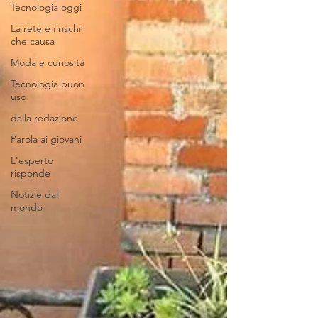
Tecnologia oggi
La rete e i rischi
che causa
Moda e curiosità
Tecnologia buon
uso
dalla redazione
Parola ai giovani
L'esperto
risponde
Notizie dal
mondo