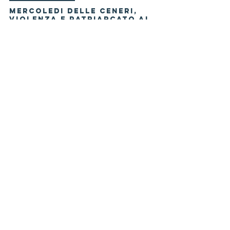
Stefano Farinetti
Tempo di lettura: 3 min
Moda e curiosità
MERCOLEDI DELLE CENERI,
VIOLENZA E PATRIARCATO AL
VASCELLO DI ROMA
MERCOLEDI DELLE CENERI, VIOLENZA E PATRIARCARTO
AL VASCELLO DI ROMA