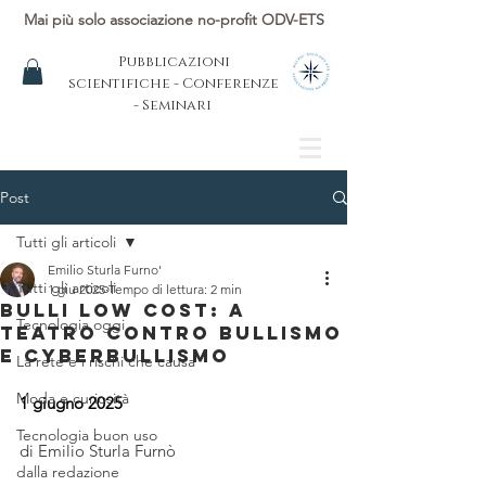
Mai più solo associazione no-profit ODV-ETS
Pubblicazioni
scientifiche - Conferenze
- Seminari
Post
Tutti gli articoli
Emilio Sturla Furno'
Tutti gli articoli
1 giu 2025
Tempo di lettura: 2 min
BULLI LOW COST: A
Tecnologia oggi
TEATRO CONTRO BULLISMO
E CYBERBULLISMO
La rete e i rischi che causa
Moda e curiosità
1 giugno 2025
Tecnologia buon uso
di Emilio Sturla Furnò
dalla redazione