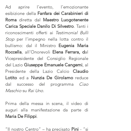
Ad aprire l’evento, l’emozionante 
esibizione della 
Fanfara dei Carabinieri
di 
Roma
 diretta dal 
Maestro Luogotenente 
Carica Speciale
Danilo Di Silvestro
. Tanti i 
riconoscimenti offerti ai 
Testimonial Bulli 
Stop
 per l’impegno nella lotta contro il 
bullismo: dal il Ministro 
Eugenia Maria 
Roccella
, all’Onorevoli
 Elena Ferrara, d
al 
Vicepresidente del Consiglio Regionale 
del Lazio
 Giuseppe Emanuele Cangemi
, al 
Presidente della Lazio Calcio 
Claudio 
Lotito
 ed a 
Nunzia De Girolamo
 reduce 
dal successo del programma 
Ciao 
Maschio 
su
 Rai Uno.
Prima della messa in scena, il video di 
auguri alla manifestazione da parte di 
Maria De Filippi
.
“Il nostro Centro” – ha precisato
 Pini
 - “si 