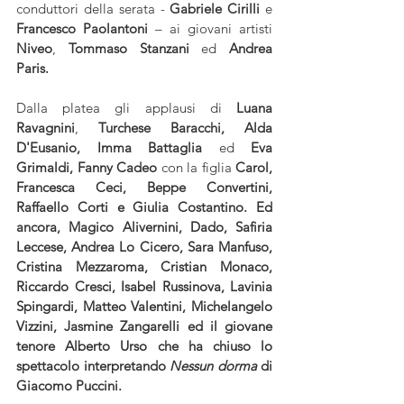
conduttori della serata - 
Gabriele Cirilli
 e 
Francesco Paolantoni
 – ai giovani artisti 
Niveo
, 
Tommaso
Stanzani
 ed 
Andrea 
Paris.
Dalla platea gli applausi di
 Luana 
Ravagnini
, 
Turchese Baracchi, Alda 
D'Eusanio, Imma Battaglia 
ed
 Eva 
Grimaldi, Fanny Cadeo 
con la figlia
 Carol, 
Francesca Ceci, Beppe Convertini, 
Raffaello Corti e Giulia Costantino. Ed 
ancora, Magico Alivernini, Dado, Safiria 
Leccese, Andrea Lo Cicero, Sara Manfuso, 
Cristina Mezzaroma, Cristian Monaco, 
Riccardo Cresci, Isabel Russinova, Lavinia 
Spingardi, Matteo Valentini, Michelangelo 
Vizzini, Jasmine Zangarelli ed il giovane 
tenore Alberto Urso che ha chiuso lo 
spettacolo interpretando 
Nessun dorma
 di 
Giacomo Puccini.