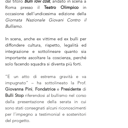
dal titolo 
Bulli low cost
, andato in scena a 
Roma presso il 
Teatro Olimpico
 in 
occasione dell’undicesima edizione della 
Giornata Nazionale Giovani Contro il 
Bullismo
. 
In scena, anche ex vittime ed ex bulli per 
diffondere cultura, rispetto, legalità ed 
integrazione e sottolineare quanto sia 
importante ascoltare la coscienza, perché 
solo facendo squadra si diventa più forti.
“E un atto di estrema gravità e va 
impugnato” – ha sottolineato la Prof. 
Giovanna Pini
, 
Fondatrice 
e 
Presidente 
di 
Bulli Stop
 riferendosi al bullismo nel corso 
dalla presentazione della serata in cui 
sono stati consegnati alcuni riconoscimenti 
per l’impegno a testimonial e sostenitori 
del progetto. 