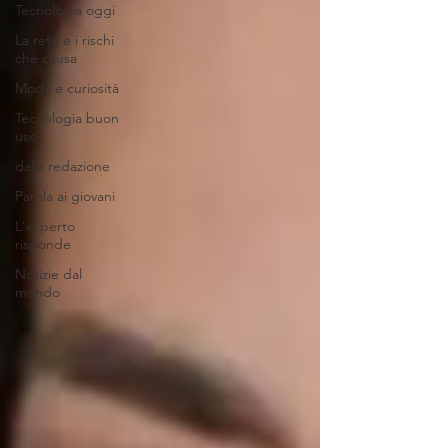
Tecnologia oggi
La rete e i rischi
che causa
Moda e curiosità
Tecnologia buon
uso
dalla redazione
Parola ai giovani
L'esperto
risponde
Notizie dal
mondo