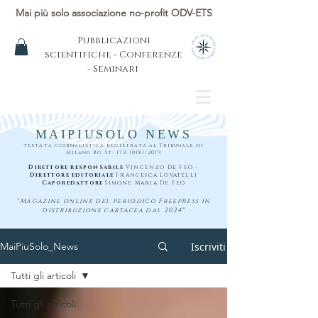
Mai più solo associazione no-profit ODV-ETS
Pubblicazioni
scientifiche - Conferenze
- Seminari
MAIPIUSOLO NEWS
testata giornalistica registrata al Tribunale di
Milano Rg. St.
172-10181
/2019
Direttore responsabile
Vincenzo De Feo -
Direttore editoriale
Francesca Lovatelli
Caporedattore
Simone Maria De Feo
"Magazine online del periodico Freepress in
distribuzione cartacea dal 2024"
Iscriviti
MaiPiuSolo_News
Tutti gli articoli
Tutti gli articoli