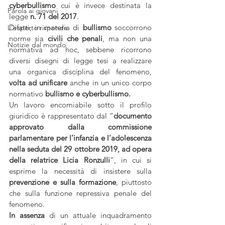
cyberbullismo
 cui è invece destinata la 
Parola ai giovani
legge 
n. 71 del 2017
.
Difatti, in materia di
 bullismo
 soccorrono 
L'esperto risponde
norme sia
 civili che penali
, ma non una 
Notizie dal mondo
normativa ad hoc, sebbene ricorrono 
diversi disegni di legge tesi a realizzare 
una organica disciplina del fenomeno,
volta ad unificare
 anche in un unico corpo 
normativo
 bullismo e cyberbullismo.
Un lavoro encomiabile sotto il profilo 
giuridico è rappresentato dal “
documento 
approvato dalla commissione 
parlamentare per l’infanzia e l’adolescenza 
nella seduta del 29 ottobre 2019, ad opera 
della relatrice Licia Ronzulli
”, in cui si 
esprime la necessità di insistere sulla 
prevenzione e sulla formazione
, piuttosto 
che sulla funzione repressiva penale del 
fenomeno.
In assenza 
di un attuale inquadramento 