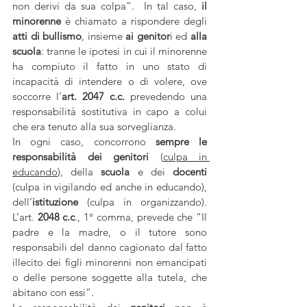
non derivi da sua colpa”.  In tal caso, 
il 
minorenne
 è chiamato a rispondere degli 
atti di bullismo
, insieme
 ai genitor
i ed 
alla 
scuola
: tranne le ipotesi in cui il minorenne 
ha compiuto il fatto in uno stato di 
incapacità di intendere o di volere, ove 
soccorre l’
art. 2047 c.c.
 prevedendo una 
responsabilità sostitutiva in capo a colui 
che era tenuto alla sua sorveglianza.
In ogni caso, concorrono 
sempre le 
responsabilità dei genitori
 (
culpa in 
educando
), della 
scuola
 e dei
 docenti
(culpa in vigilando ed anche in educando), 
dell’
istituzione 
(culpa in organizzando).  
L’art.
 2048 c.c
., 1° comma, prevede che “Il 
padre e la madre, o il tutore sono 
responsabili del danno cagionato dal fatto 
illecito dei figli minorenni non emancipati 
o delle persone soggette alla tutela, che 
abitano con essi”.