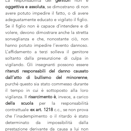
La responsabilità dei 
genitori
 non è 
oggettiva e assoluta
, se dimostrano di non 
avere potuto impedire il fatto, o di avere 
adeguatamente educato e vigilato il figlio. 
Se il figlio non è capace d’intendere e di 
volere, devono dimostrare anche la stretta 
sorveglianza e che, nonostante ciò, non 
hanno potuto impedire l’evento dannoso. 
L’affidamento a terzi solleva il genitore 
soltanto dalla presunzione di culpa in 
vigilando. Gli insegnanti possono essere 
ritenuti responsabili del danno causato 
dall’atto di bullismo del minorenne
, 
purché questo sia stato commesso durante 
il tempo in cui è sottoposto alla loro 
vigilanza. Il 
risarcimento è
, invece, a carico
della scuola
 per la responsabilità 
contrattuale 
ex art. 1218 
c.c., se non prova 
che l’inadempimento o il ritardo è stato 
determinato da impossibilità dalla 
prestazione derivante da causa a lui non 