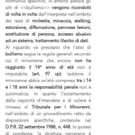
normativo specifico, in ambito penale gli 
atti di <<bullismo>>
 vengono ricondotti 
di volta in volta
 dall’interprete nell’ambito 
dei reati di 
molestie, minaccia, stalking, 
estorsione, diffamazione, percosse lesioni, 
sostituzione di persona, accesso abusivo 
ad un sistema, trattamento illecito di dati
.
Al riguardo va precisato che l’atto di 
bullismo
 segue le regole generali secondo 
cui il minorenne che ancora
 non ha 
raggiunto il 14° anno di età
 non è 
imputabile 
(art. 97 cp)
: laddove il 
minorenne abbia un’età compresa
 tra i 14 
e i 18 anni la responsabilità penale
 non è 
automatica, in quanto l’accertamento 
della capacità d’intendere e di volere è 
rimessa al
 Tribunale per i Minorenni
, 
nell’ambito di un procedimento retto da 
disposizioni specifiche, contenute nel
D.P.R. 22 settembre 1988, n. 448
. In ipotesi 
di condanna, la struttura carceraria è 