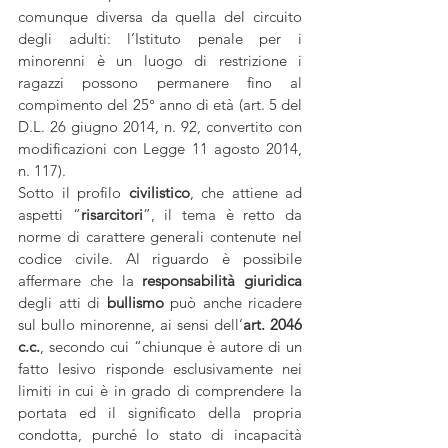
comunque diversa da quella del circuito 
degli adulti: l’Istituto penale per i 
minorenni è un luogo di restrizione i 
ragazzi possono permanere fino al 
compimento del 25° anno di età (art. 5 del 
D.L. 26 giugno 2014, n. 92, convertito con 
modificazioni con Legge 11 agosto 2014, 
n. 117). 
Sotto il profilo 
civilistico
, che attiene ad 
aspetti “
risarcitori
”, il tema è retto da 
norme di carattere generali contenute nel 
codice civile. Al riguardo è possibile 
affermare che la 
responsabilità giuridica
degli atti di
 bullismo 
può anche ricadere 
sul bullo minorenne, ai sensi dell’
art. 2046 
c.c.
, secondo cui “chiunque è autore di un 
fatto lesivo risponde esclusivamente nei 
limiti in cui è in grado di comprendere la 
portata ed il significato della propria 
condotta, purché lo stato di incapacità 