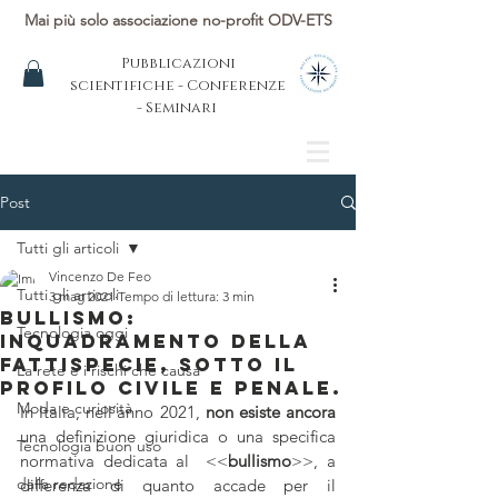
Mai più solo associazione no-profit ODV-ETS
Pubblicazioni
scientifiche - Conferenze
- Seminari
Post
Tutti gli articoli
Vincenzo De Feo
Tutti gli articoli
3 mag 2021
Tempo di lettura: 3 min
Bullismo:
Tecnologia oggi
inquadramento della
fattispecie, sotto il
La rete e i rischi che causa
profilo civile e penale.
Moda e curiosità
In Italia, nell’anno 2021, 
non esiste ancora 
una definizione giuridica o una specifica 
Tecnologia buon uso
normativa dedicata al  <<
bullismo
>>, a 
dalla redazione
differenza di quanto accade per il