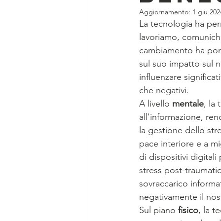
Aggiornamento:
1 giu 202
La tecnologia ha per
lavoriamo, comunich
cambiamento ha porta
sul suo impatto sul n
influenzare significat
che negativi.
A livello 
mentale
, la
all'informazione, re
la gestione dello stre
pace interiore e a mi
di dispositivi digita
stress post-traumati
sovraccarico informat
negativamente il nost
Sul piano 
fisico
, la t