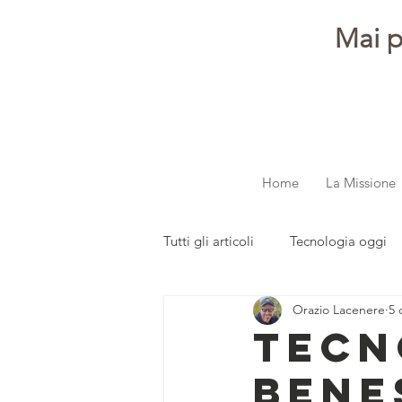
Mai p
Home
La Missione
Tutti gli articoli
Tecnologia oggi
Orazio Lacenere
5 
dalla redazione
Parola ai gi
tecn
bene