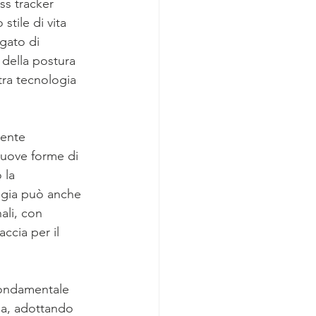
ss tracker 
tile di vita 
gato di 
 della postura 
tra tecnologia 
ente 
nuove forme di 
 la 
logia può anche 
ali, con 
cia per il 
fondamentale 
ia, adottando 