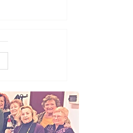
 bellezza
scritta
ll’algoritmo