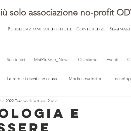
iù solo associazione no-profit O
Pubblicazioni scientifiche - Conferenze - Seminar
Sostienici
MaiPiuSolo_News
Chi siamo
Eventi
C
La rete e i rischi che causa
Moda e curiosità
Tecnolog
dic 2022
Tempo di lettura: 2 min
ovani
L'esperto risponde
Notizie dal mondo
ologia e
ssere