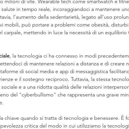
o milioni di vite. Wearable tech come smartwatch e fitne
 salute in tempo reale, incoraggiandoci a mantenere uno s
ttavia, l'aumento della sedentarietà, legato all'uso prolun
vi mobili, può portare a problemi come obesità, disturbi
 carpale, mettendo in luce la necessità di un equilibrio 
ciale
, la tecnologia ci ha connesso in modi precedentem
ettendoci di mantenere relazioni a distanza e di creare 
taforme di social media e app di messaggistica facilitano
ienze e il sostegno reciproco. Tuttavia, la stessa tecno
sociale e a una ridotta qualità delle relazioni interperson
no del "cyberbullismo" che rappresenta una grave minac
e.
ola chiave quando si tratta di tecnologia e benessere. È 
pevolezza critica del modo in cui utilizziamo la tecnolog