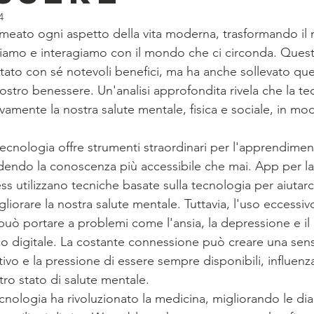
4
meato ogni aspetto della vita moderna, trasformando il 
iamo e interagiamo con il mondo che ci circonda. Ques
to con sé notevoli benefici, ma ha anche sollevato quest
ostro benessere. Un'analisi approfondita rivela che la t
ivamente la nostra salute mentale, fisica e sociale, in modi
 tecnologia offre strumenti straordinari per l'apprendimen
ndendo la conoscenza più accessibile che mai. App per l
ss utilizzano tecniche basate sulla tecnologia per aiutarci
gliorare la nostra salute mentale. Tuttavia, l'uso eccessi
li può portare a problemi come l'ansia, la depressione e il
co digitale. La costante connessione può creare una sens
ivo e la pressione di essere sempre disponibili, influen
ro stato di salute mentale.
ecnologia ha rivoluzionato la medicina, migliorando le dia