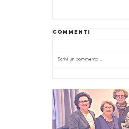
Commenti
Scrivi un commento...
“Zenit”, nuovo
piano da 6
milioni per
l’accessibilità
digitale e
professionale