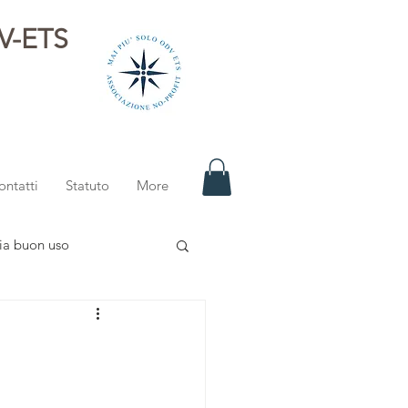
DV-ETS
i
ontatti
Statuto
More
ia buon uso