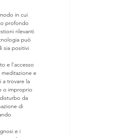
modo in cui 
to profondo 
ioni rilevanti 
ecnologia può 
 sia positivi 
to e l'accesso 
a meditazione e 
 a trovare la 
vo o improprio 
 disturbo da 
azione di 
zando 
gnosi e i 