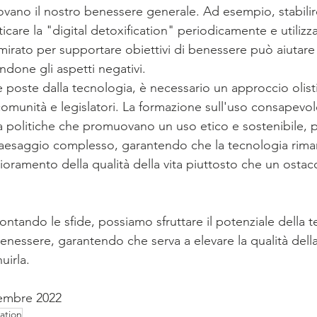
ano il nostro benessere generale. Ad esempio, stabilire 
icare la "digital detoxification" periodicamente e utilizza
irato per supportare obiettivi di benessere può aiutare
endone gli aspetti negativi.
de poste dalla tecnologia, è necessario un approccio olist
comunità e legislatori. La formazione sull'uso consapevol
a politiche che promuovano un uso etico e sostenibile, p
paesaggio complesso, garantendo che la tecnologia rim
ioramento della qualità della vita piuttosto che un ostaco
benessere, garantendo che serva a elevare la qualità della 
uirla.
embre 2022
cation