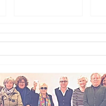
Micromobilità
La
addio libertà?
ri
La nuova era
da
tra regole e
inclusione