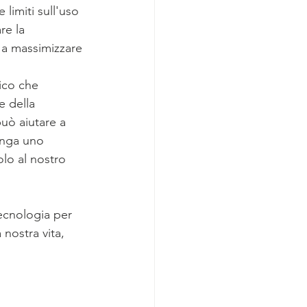
limiti sull'uso 
re la 
 a massimizzare 
ico che 
e della 
uò aiutare a 
anga uno 
lo al nostro 
nostra vita, 