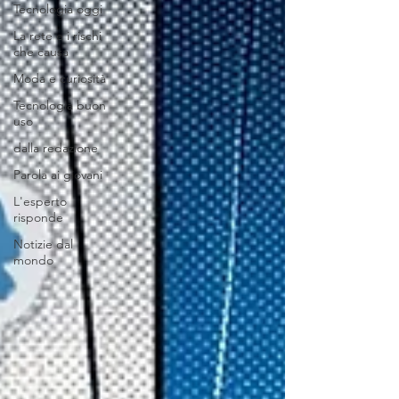
Tecnologia oggi
La rete e i rischi
che causa
Moda e curiosità
Tecnologia buon
uso
dalla redazione
Parola ai giovani
L'esperto
risponde
Notizie dal
mondo