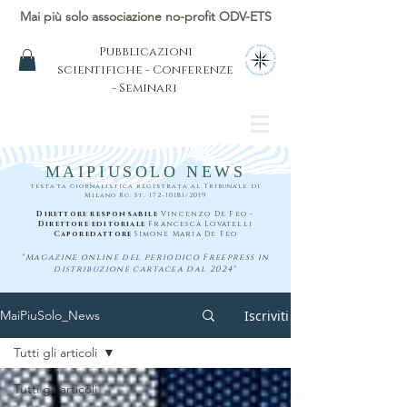
Mai più solo associazione no-profit ODV-ETS
Pubblicazioni
scientifiche - Conferenze
- Seminari
MAIPIUSOLO NEWS
testata giornalistica registrata al Tribunale di
Milano Rg. St.
172-10181
/2019
Direttore responsabile
Vincenzo De Feo -
Direttore editoriale
Francesca Lovatelli
Caporedattore
Simone Maria De Feo
"Magazine online del periodico Freepress in
distribuzione cartacea dal 2024"
Iscriviti
MaiPiuSolo_News
Tutti gli articoli
Tutti gli articoli