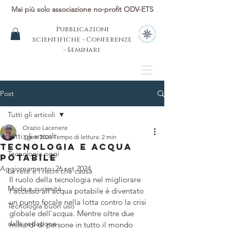
Mai più solo associazione no-profit ODV-ETS
Pubblicazioni
scientifiche - Conferenze
- Seminari
Post
Tutti gli articoli
Orazio Lacenere
Tutti gli articoli
3 gen 2024
Tempo di lettura: 2 min
Tecnologia e acqua
Tecnologia oggi
potabile
Aggiornamento:
26 set 2024
La rete e i rischi che causa
Il ruolo della tecnologia nel migliorare 
Moda e curiosità
l'accesso all'acqua potabile è diventato 
un punto focale nella lotta contro la crisi 
Tecnologia buon uso
globale dell'acqua. Mentre oltre due 
dalla redazione
miliardi di persone in tutto il mondo 