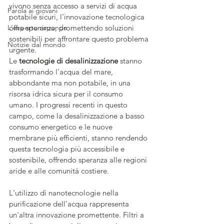
vivono senza accesso a servizi di acqua 
Parola ai giovani
potabile sicuri, l'innovazione tecnologica 
L'esperto risponde
offre speranza, promettendo soluzioni 
sostenibili per affrontare questo problema 
Notizie dal mondo
urgente.
Le 
tecnologie di desalinizzazione
 stanno 
trasformando l'acqua del mare, 
abbondante ma non potabile, in una 
risorsa idrica sicura per il consumo 
umano. I progressi recenti in questo 
campo, come la desalinizzazione a basso 
consumo energetico e le nuove 
membrane più efficienti, stanno rendendo 
questa tecnologia più accessibile e 
sostenibile, offrendo speranza alle regioni 
aride e alle comunità costiere.
L'utilizzo di nanotecnologie nella 
purificazione dell'acqua rappresenta 
un'altra innovazione promettente. Filtri a 