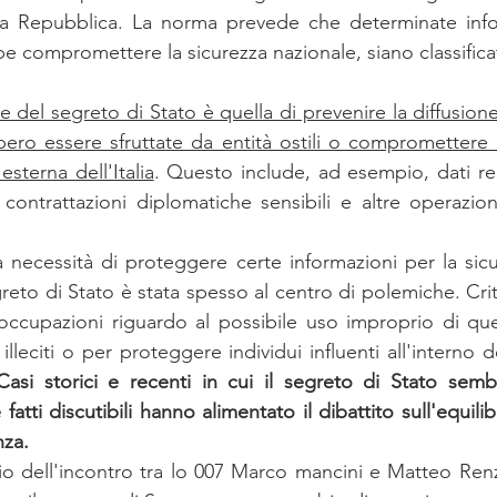
lla Repubblica. La norma prevede che determinate infor
e compromettere la sicurezza nazionale, siano classificat
e del segreto di Stato è quella di prevenire la diffusione
bero essere sfruttate da entità ostili o compromettere l
esterna dell'Italia
. Questo include, ad esempio, dati rela
e, contrattazioni diplomatiche sensibili e altre operazioni
 necessità di proteggere certe informazioni per la sicure
reto di Stato è stata spesso al centro di polemiche. Criti
occupazioni riguardo al possibile uso improprio di que
illeciti o per proteggere individui influenti all'interno de
Casi storici e recenti in cui il segreto di Stato semb
 fatti discutibili hanno alimentato il dibattito sull'equilib
za. 
io dell'incontro tra lo 007 Marco mancini e Matteo Renzi a