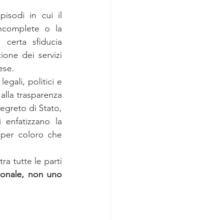
isodi in cui il 
ncomplete o la 
certa sfiducia 
one dei servizi 
ese.
egali, politici e 
alla trasparenza 
egreto di Stato, 
enfatizzano la 
per coloro che 
a tutte le parti 
ionale, non uno 