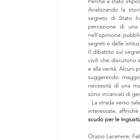
Perchè è stato impos
Analizzando la stori
segreto di Stato ha
percezione di una g
nell'opinione pubbli
segreti e delle istit
Il dibattito sul segre
civili che discutono 
e alla verità. Alcuni 
suggerendo maggiori
necessità di una ma
sono incaricati di ges
. La strada verso tal
interessate, affinché
scudo per le ingiusti
Orazio Lacenere, Fe