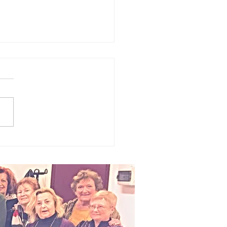
cial vietati
 giovani:
Italia resta
rma mentre
Europa
celera