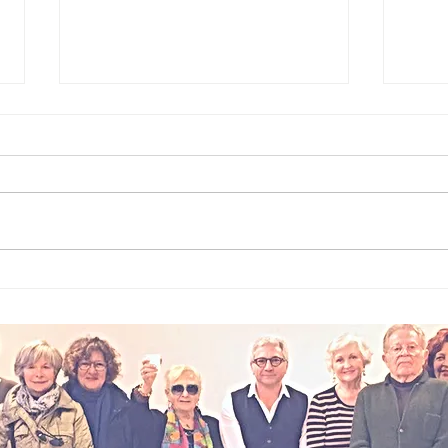
Micromobilità
So
addio libertà?
ai
La nuova era
l’
tra regole e
fe
inclusione
l’
ac