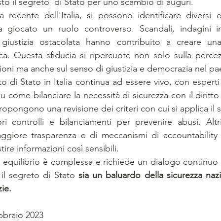
to il segreto  di Stato per uno scambio di auguri. 
a recente dell'Italia, si possono identificare diversi ep
 giocato un ruolo controverso. Scandali, indagini i
iustizia ostacolata hanno contribuito a creare una 
ca. Questa sfiducia si ripercuote non solo sulla percezi
uzioni ma anche sul senso di giustizia e democrazia nel pa
to di Stato in Italia continua ad essere vivo, con esperti l
su come bilanciare la necessità di sicurezza con il diritto 
propongono una revisione dei criteri con cui si applica il s
 controlli e bilanciamenti per prevenire abusi. Altri 
ggiore trasparenza e di meccanismi di accountability 
tire informazioni così sensibili.
e equilibrio è complessa e richiede un dialogo continuo tr
 il segreto di Stato 
sia un baluardo della sicurezza naz
zie.
bbraio 2023