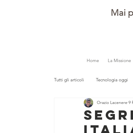
Mai p
Home
La Missione
Tutti gli articoli
Tecnologia oggi
Orazio Lacenere
9 
dalla redazione
Parola ai gi
Segr
Ital