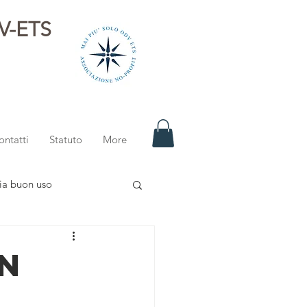
DV-ETS
i
ontatti
Statuto
More
ia buon uso
in