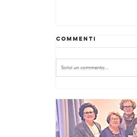
Commenti
Scrivi un commento...
“Zenit”, nuovo
piano da 6
milioni per
l’accessibilità
digitale e
professionale