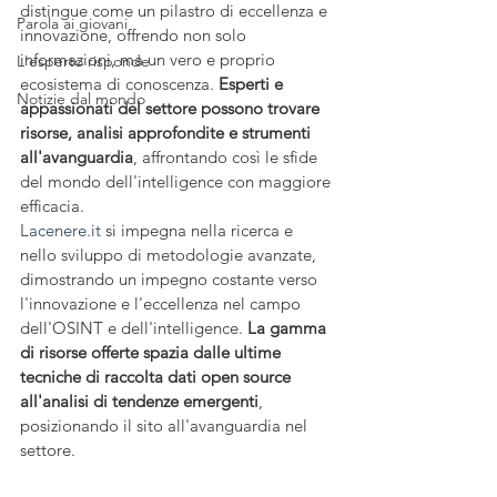
distingue come un pilastro di eccellenza e 
Parola ai giovani
innovazione, offrendo non solo 
informazioni, ma un vero e proprio 
L'esperto risponde
ecosistema di conoscenza. 
Esperti e 
Notizie dal mondo
appassionati del settore possono trovare 
risorse, analisi approfondite e strumenti 
all'avanguardia
, affrontando così le sfide 
del mondo dell'intelligence con maggiore 
efficacia.
Lacenere.it
 si impegna nella ricerca e 
nello sviluppo di metodologie avanzate, 
dimostrando un impegno costante verso 
l'innovazione e l'eccellenza nel campo 
dell'OSINT e dell'intelligence. 
La gamma 
di risorse offerte spazia dalle ultime 
tecniche di raccolta dati open source 
all'analisi di tendenze emergenti
, 
posizionando il sito all'avanguardia nel 
settore.