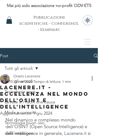
Mai più solo associazione no-profit ODV-ETS
Pubblicazioni
scientifiche - Conferenze
- Seminari
Post
Tutti gli articoli
Orazio Lacenere
Tutti gli articoli
25 mar 2022
Tempo di lettura: 1 min
Lacenere.it -
Tecnologia oggi
Eccellenza nel Mondo
dell'OSINT e
La rete e i rischi che causa
dell'Intelligence
Moda e curiosità
Aggiornamento:
1 giu 2024
Nel dinamico e complesso mondo 
Tecnologia buon uso
dell'OSINT (Open Source Intelligence) e 
dalla redazione
dell'intelligence in generale, 
Lacenere.it
 si 