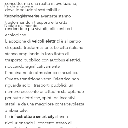
concetto, ma una realtà in evoluzione, 
Parola ai giovani
dove le soluzioni sostenibili e 
L'esperto risponde
tecnologicamente avanzate stanno 
trasformando i trasporti e le città, 
Notizie dal mondo
rendendole più vivibili, efficienti ed 
ecologiche.
L'adozione di 
veicoli elettrici
 è al centro 
di questa trasformazione. Le città italiane 
stanno ampliando la loro flotta di 
trasporto pubblico con autobus elettrici, 
riducendo significativamente 
l'inquinamento atmosferico e acustico. 
Questa transizione verso l'elettrico non 
riguarda solo i trasporti pubblici; un 
numero crescente di cittadini sta optando 
per auto elettriche, spinti da incentivi 
statali e da una maggiore consapevolezza 
ambientale.
Le 
infrastrutture smart city
 stanno 
rivoluzionando il concetto stesso di 