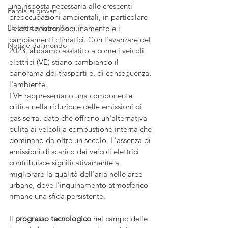
una risposta necessaria alle crescenti 
Parola ai giovani
preoccupazioni ambientali, in particolare 
L'esperto risponde
la lotta contro l'inquinamento e i 
cambiamenti climatici. Con l'avanzare del 
Notizie dal mondo
2023, abbiamo assistito a come i veicoli 
elettrici (VE) stiano cambiando il 
panorama dei trasporti e, di conseguenza, 
l'ambiente.
I VE rappresentano una componente 
critica nella riduzione delle emissioni di 
gas serra, dato che offrono un'alternativa 
pulita ai veicoli a combustione interna che 
dominano da oltre un secolo. L'assenza di 
emissioni di scarico dei veicoli elettrici 
contribuisce significativamente a 
migliorare la qualità dell'aria nelle aree 
urbane, dove l'inquinamento atmosferico 
rimane una sfida persistente.
Il 
progresso tecnologico
 nel campo delle 