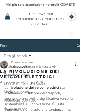
Mai più solo associazione no-profit ODV-ETS
Pubblicazioni
scientifiche - Conferenze
- Seminari
Post
Tutti gli articoli
Orazio Lacenere
Tutti gli articoli
8 nov 2023
Tempo di lettura: 3 min
La rivoluzione dei
Tecnologia oggi
veicoli elettrici
Aggiornamento:
1 giu 2024
La rete e i rischi che causa
La 
rivoluzione dei veicoli elettrici
 sta 
Moda e curiosità
ridefinendo il settore dei trasporti, 
segnando una svolta significativa verso la 
Tecnologia buon uso
sostenibilità e l'innovazione. Questa 
dalla redazione
transizione non è solo una tendenza, ma 