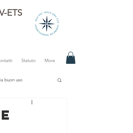
DV-ETS
i
ontatti
Statuto
More
ia buon uso
re