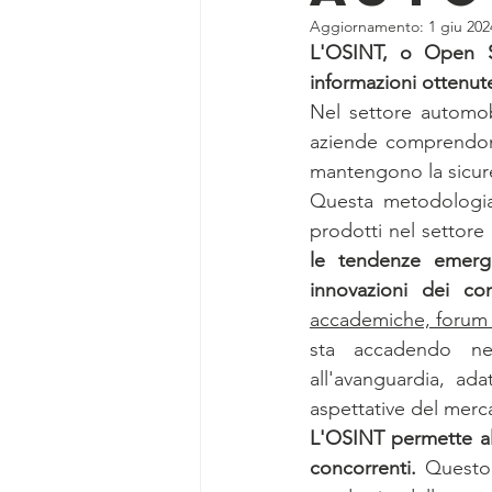
Aggiornamento:
1 giu 202
L'OSINT, o Open Sou
informazioni ottenute
Nel settore automobi
aziende comprendono
mantengono la sicure
Questa metodologia 
prodotti nel settore
le tendenze emerge
innovazioni dei con
accademiche, forum d
sta accadendo nel
all'avanguardia, ada
aspettative del merc
L'OSINT permette all
concorrenti.
 Questo 