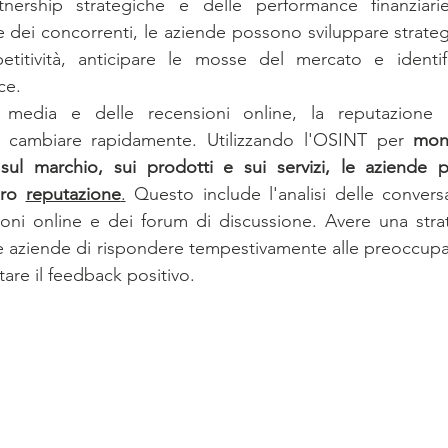
tnership strategiche e delle performance finanziari
 dei concorrenti, le aziende possono sviluppare strategi
itività, anticipare le mosse del mercato e identific
ce.
l media e delle recensioni online, la reputazione 
ò cambiare rapidamente. Utilizzando l'OSINT per 
moni
sul marchio, sui prodotti e sui servizi, le aziende p
oro 
reputazione
.
 Questo include l'analisi delle conversa
oni online e dei forum di discussione. Avere una strat
e aziende di rispondere tempestivamente alle preoccupazi
uttare il feedback positivo.