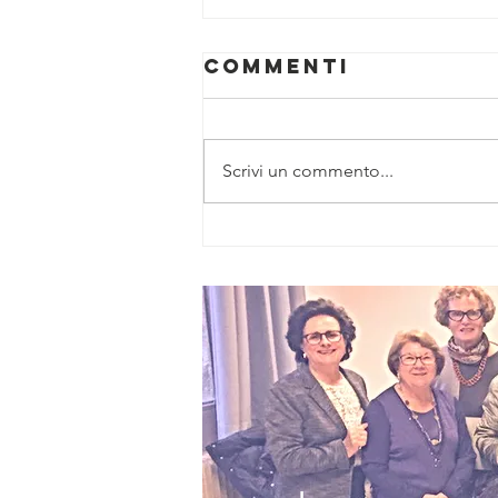
Commenti
Scrivi un commento...
“Zenit”, nuovo
piano da 6
milioni per
l’accessibilità
digitale e
professionale