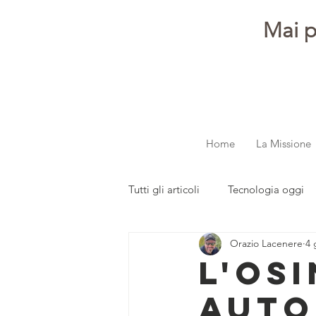
Mai p
Home
La Missione
Tutti gli articoli
Tecnologia oggi
Orazio Lacenere
4 
dalla redazione
Parola ai gi
L'osi
auto