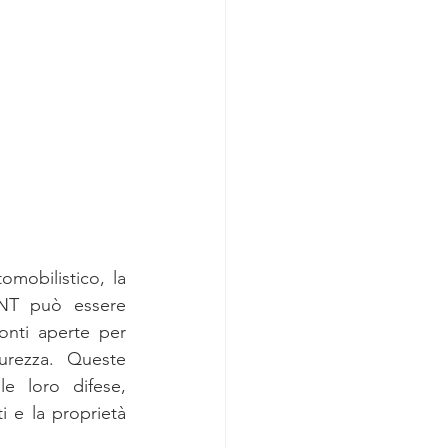
mobilistico, la 
INT può essere 
onti aperte per 
urezza. Queste 
e loro difese, 
i e la proprietà 