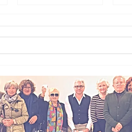
Micromobilità
La
addio libertà?
ri
La nuova era
da
tra regole e
inclusione