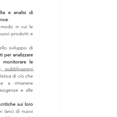
a e analisi di 
ence
. 
 modo in cui le 
ovi prodotti e 
lo sviluppo di 
i per analizzare 
monitorare le 
 pubblicazioni 
istica di ciò che 
he a rimanere 
esigenze e alle 
itiche sui loro 
 lanci di nuovi 