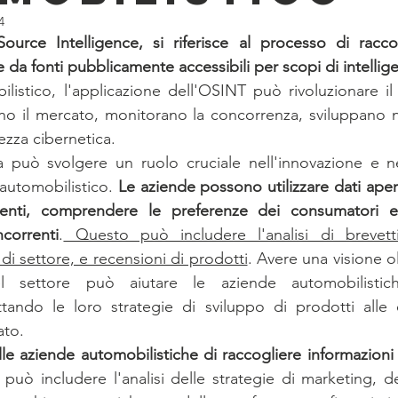
4
rce Intelligence, si riferisce al processo di raccolt
 da fonti pubblicamente accessibili per scopi di intellig
listico, l'applicazione dell'OSINT può rivoluzionare il
 il mercato, monitorano la concorrenza, sviluppano nu
zza cibernetica.
può svolgere un ruolo cruciale nell'innovazione e nel
 automobilistico.
 Le aziende possono utilizzare dati apert
nti, comprendere le preferenze dei consumatori e 
correnti
.
 Questo può includere l'analisi di brevetti,
i settore, e recensioni di prodotti
. Avere una visione ol
 settore può aiutare le aziende automobilistic
ttando le loro strategie di sviluppo di prodotti alle 
ato.
e aziende automobilistiche di raccogliere informazioni cr
può includere l'analisi delle strategie di marketing, dei