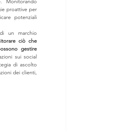
e. Monitorando 
e proattive per 
are potenziali 
di un marchio 
torare ciò che 
ossono gestire 
zioni sui social 
egia di ascolto 
oni dei clienti, 