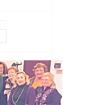
 bellezza
scritta
ll’algoritmo