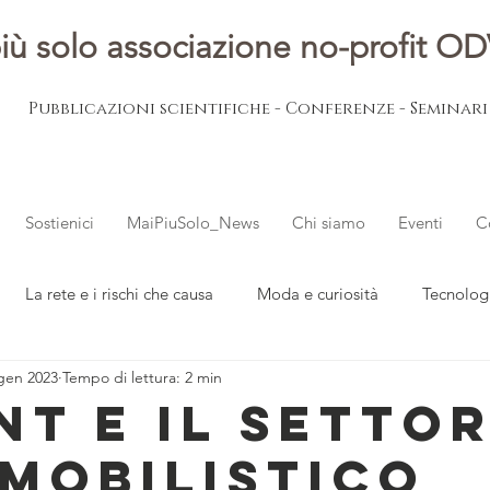
iù solo associazione no-profit O
Pubblicazioni scientifiche - Conferenze - Seminar
Sostienici
MaiPiuSolo_News
Chi siamo
Eventi
C
La rete e i rischi che causa
Moda e curiosità
Tecnolog
gen 2023
Tempo di lettura: 2 min
ovani
L'esperto risponde
Notizie dal mondo
nt e il setto
mobilistico