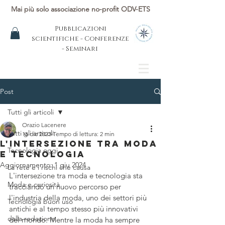
Mai più solo associazione no-profit ODV-ETS
Pubblicazioni
scientifiche - Conferenze
- Seminari
Post
Tutti gli articoli
Orazio Lacenere
Tutti gli articoli
16 dic 2023
Tempo di lettura: 2 min
L'intersezione tra Moda
Tecnologia oggi
e Tecnologia
Aggiornamento:
1 giu 2024
La rete e i rischi che causa
L'intersezione tra moda e tecnologia sta 
Moda e curiosità
tracciando un nuovo percorso per 
l'industria della moda, uno dei settori più 
Tecnologia buon uso
antichi e al tempo stesso più innovativi 
dalla redazione
del mondo. Mentre la moda ha sempre 