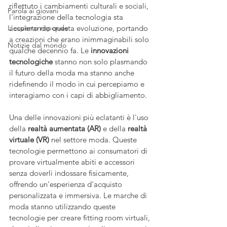
riflettuto i cambiamenti culturali e sociali, 
Parola ai giovani
l'integrazione della tecnologia sta 
L'esperto risponde
accelerando questa evoluzione, portando 
a creazioni che erano inimmaginabili solo 
Notizie dal mondo
qualche decennio fa. Le 
innovazioni 
tecnologiche
 stanno non solo plasmando 
il futuro della moda ma stanno anche 
ridefinendo il modo in cui percepiamo e 
interagiamo con i capi di abbigliamento.
Una delle innovazioni più eclatanti è l'uso 
della 
realtà aumentata (AR)
 e della 
realtà 
virtuale (VR)
 nel settore moda. Queste 
tecnologie permettono ai consumatori di 
provare virtualmente abiti e accessori 
senza doverli indossare fisicamente, 
offrendo un'esperienza d'acquisto 
personalizzata e immersiva. Le marche di 
moda stanno utilizzando queste 
tecnologie per creare fitting room virtuali, 