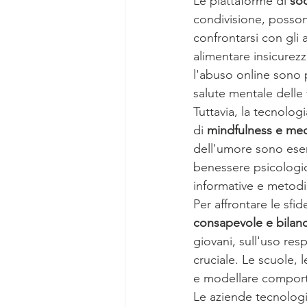
Le piattaforme di 
soc
condivisione, posson
confrontarsi con gli
alimentare insicurezz
l'abuso online sono 
salute mentale delle 
Tuttavia, la tecnolog
di 
mindfulness e med
dell'umore sono esem
benessere psicologic
informative e metodi p
Per affrontare le sf
consapevole e bilanc
giovani, sull'uso res
cruciale. Le scuole, 
e modellare comporta
Le aziende tecnologi