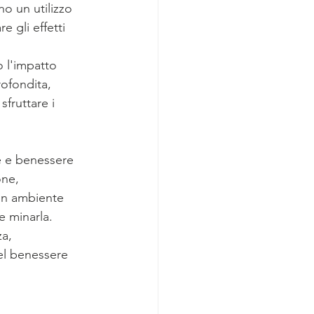
o un utilizzo 
 gli effetti 
 l'impatto 
ofondita, 
sfruttare i 
e e benessere 
one, 
 un ambiente 
e minarla. 
a, 
del benessere 