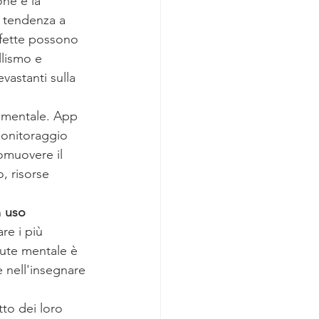
ne e la 
 tendenza a 
rfette possono 
llismo e 
astanti sulla 
e mentale. App 
monitoraggio 
omuovere il 
, risorse 
 
uso 
are i più 
alute mentale è 
 nell'insegnare 
to dei loro 