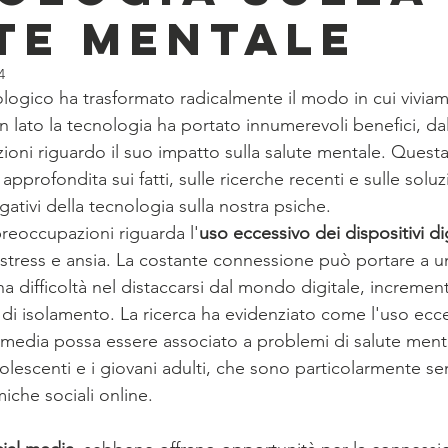
te mentale
4
ogico ha trasformato radicalmente il modo in cui viviam
 lato la tecnologia ha portato innumerevoli benefici, dall
oni riguardo il suo impatto sulla salute mentale. Questa
approfondita sui fatti, sulle ricerche recenti e sulle soluz
egativi della tecnologia sulla nostra psiche.
preoccupazioni riguarda l'
uso eccessivo dei dispositivi dig
 di stress e ansia. La costante connessione può portare a u
na difficoltà nel distaccarsi dal mondo digitale, incremen
 di isolamento. La ricerca ha evidenziato come l'uso ecce
media possa essere associato a problemi di salute menta
olescenti e i giovani adulti, che sono particolarmente sens
miche sociali online.