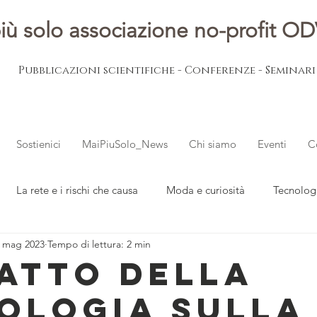
iù solo associazione no-profit O
Pubblicazioni scientifiche - Conferenze - Seminar
Sostienici
MaiPiuSolo_News
Chi siamo
Eventi
C
La rete e i rischi che causa
Moda e curiosità
Tecnolog
 mag 2023
Tempo di lettura: 2 min
ovani
L'esperto risponde
Notizie dal mondo
patto della
ologia sulla