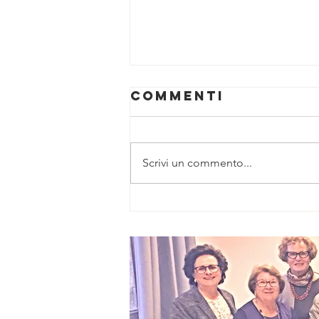
Commenti
Scrivi un commento...
“Zenit”, nuovo
piano da 6
milioni per
l’accessibilità
digitale e
professionale