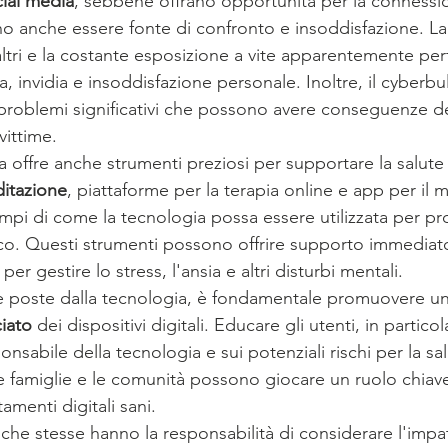
ial media
, sebbene offrano opportunità per la connessio
o anche essere fonte di confronto e insoddisfazione. La
 altri e la costante esposizione a vite apparentemente pe
a, invidia e insoddisfazione personale. Inoltre, il cyberbu
problemi significativi che possono avere conseguenze dev
vittime.
ia offre anche strumenti preziosi per supportare la salut
itazione
, piattaforme per la terapia online e app per il 
pi di come la tecnologia possa essere utilizzata per pr
o. Questi strumenti possono offrire supporto immediato
er gestire lo stress, l'ansia e altri disturbi mentali.
ide poste dalla tecnologia, è fondamentale promuovere un
iato
 dei dispositivi digitali. Educare gli utenti, in particol
ponsabile della tecnologia e sui potenziali rischi per la s
le famiglie e le comunità possono giocare un ruolo chiave
menti digitali sani.
che stesse hanno la responsabilità di considerare l'impat