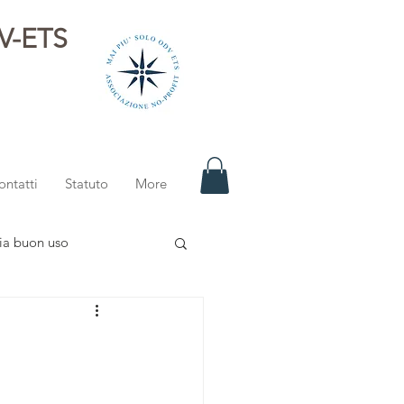
DV-ETS
i
ontatti
Statuto
More
ia buon uso