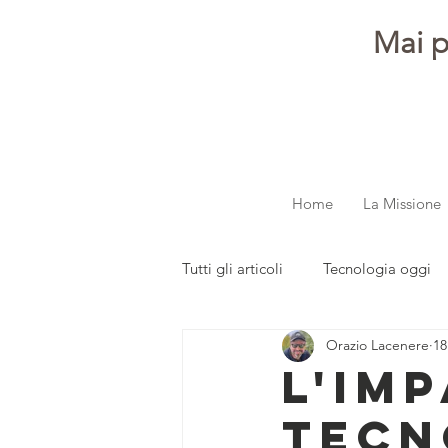
Mai p
Home
La Missione
Tutti gli articoli
Tecnologia oggi
Orazio Lacenere
18
dalla redazione
Parola ai gi
L'im
tecn