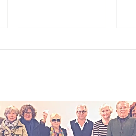
Micromobilità
So
addio libertà?
ai
La nuova era
l’
tra regole e
fe
inclusione
l’
ac