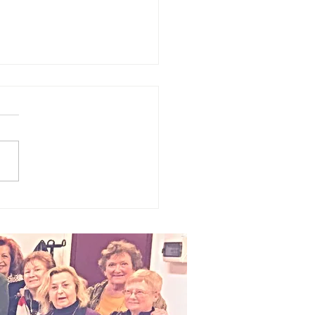
cial vietati
 giovani:
Italia resta
rma mentre
Europa
celera