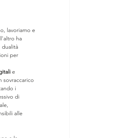
o, lavoriamo e 
'altro ha 
 dualità 
ioni per 
itali
 e 
n sovraccarico 
tando i 
ssivo di 
le, 
ibili alle 