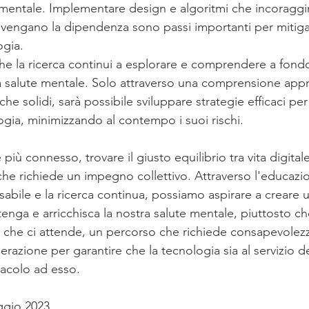
e mentale. Implementare design e algoritmi che incoraggin
evengano la dipendenza sono passi importanti per mitigare
ogia.
che la ricerca continui a esplorare e comprendere a fondo
la salute mentale. Solo attraverso una comprensione appr
che solidi, sarà possibile sviluppare strategie efficaci per 
ogia, minimizzando al contempo i suoi rischi.
ù connesso, trovare il giusto equilibrio tra vita digital
che richiede un impegno collettivo. Attraverso l'educazi
sabile e la ricerca continua, possiamo aspirare a creare
nga e arricchisca la nostra salute mentale, piuttosto ch
che ci attende, un percorso che richiede consapevolezz
erazione per garantire che la tecnologia sia al servizio 
acolo ad esso.
ggio 2023