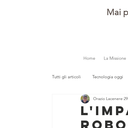
Mai p
Home
La Missione
Tutti gli articoli
Tecnologia oggi
Orazio Lacenere
29
dalla redazione
Parola ai gi
L'Im
Robo