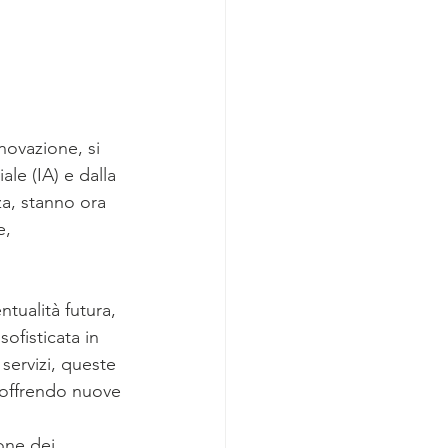
nnovazione, si 
ale (IA) e dalla 
za, stanno ora 
e, 
ntualità futura, 
ofisticata in 
 servizi, queste 
 offrendo nuove 
ione dei 