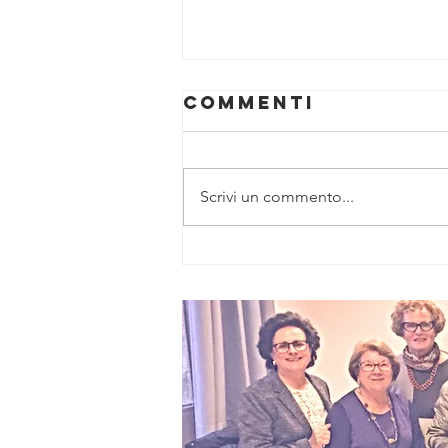
Commenti
Scrivi un commento...
“Zenit”, nuovo
piano da 6
milioni per
l’accessibilità
digitale e
professionale