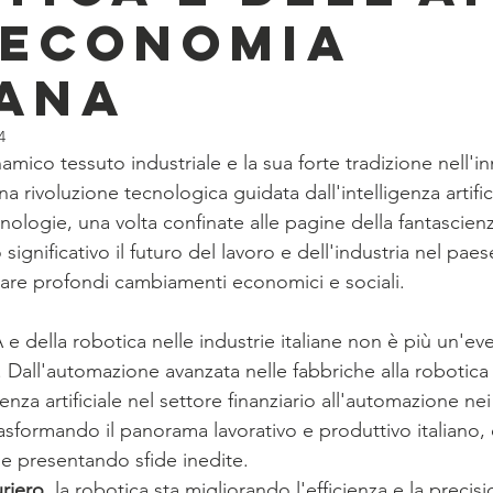
'Economia
iana
4
inamico tessuto industriale e la sua forte tradizione nell'i
na rivoluzione tecnologica guidata dall'intelligenza artifici
ologie, una volta confinate alle pagine della fantascien
gnificativo il futuro del lavoro e dell'industria nel paes
are profondi cambiamenti economici e sociali.
 e della robotica nelle industrie italiane non è più un'eve
. Dall'automazione avanzata nelle fabbriche alla robotica s
igenza artificiale nel settore finanziario all'automazione nei
asformando il panorama lavorativo e produttivo italiano,
e presentando sfide inedite.
uriero
, la robotica sta migliorando l'efficienza e la precis