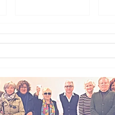
Micromobilità
La
addio libertà?
ri
La nuova era
da
tra regole e
inclusione