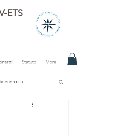
DV-ETS
i
ontatti
Statuto
More
ia buon uso