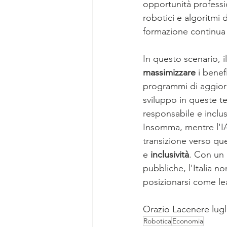
opportunità professio
robotici e algoritmi
formazione continua 
In questo scenario, i
massimizzare
 i benef
programmi di aggiorn
sviluppo in queste t
responsabile e inclus
Insomma, mentre l'IA 
transizione verso que
e 
inclusività
. Con un 
pubbliche, l'Italia 
posizionarsi come lead
Orazio Lacenere lugl
Robotica
Economia