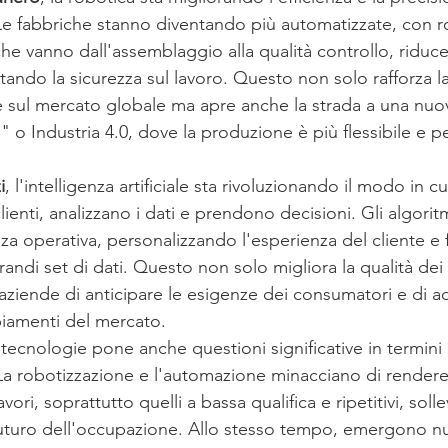
 Le fabbriche stanno diventando più automatizzate, con r
he vanno dall'assemblaggio alla qualità controllo, riduce
ndo la sicurezza sul lavoro. Questo non solo rafforza la
ne sul mercato globale ma apre anche la strada a una nuov
e" o Industria 4.0, dove la produzione è più flessibile e p
i
, l'intelligenza artificiale sta rivoluzionando il modo in c
lienti, analizzano i dati e prendono decisioni. Gli algorit
nza operativa, personalizzando l'esperienza del cliente e
grandi set di dati. Questo non solo migliora la qualità dei 
ziende di anticipare le esigenze dei consumatori e di ad
iamenti del mercato.
tecnologie pone anche questioni significative in termini 
 La robotizzazione e l'automazione minacciano di render
vori, soprattutto quelli a bassa qualifica e ripetitivi, sol
futuro dell'occupazione. Allo stesso tempo, emergono n