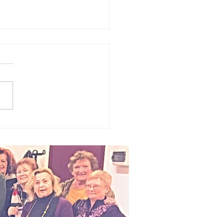
 bellezza
scritta
ll’algoritmo