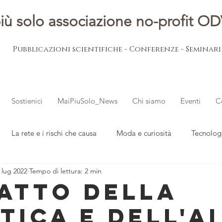
iù solo associazione no-profit O
Pubblicazioni scientifiche - Conferenze - Seminar
Sostienici
MaiPiuSolo_News
Chi siamo
Eventi
C
La rete e i rischi che causa
Moda e curiosità
Tecnolog
 lug 2022
Tempo di lettura: 2 min
ovani
L'esperto risponde
Notizie dal mondo
patto della
tica e dell'AI