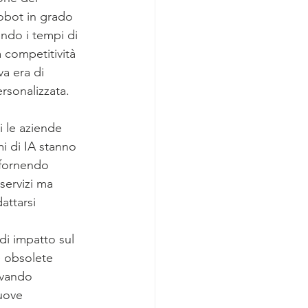
obot in grado 
ndo i tempi di 
 competitività 
a era di 
ersonalizzata.
ui le aziende 
mi di IA stanno 
 fornendo 
servizi ma 
attarsi 
di impatto sul 
e obsolete 
levando 
uove 