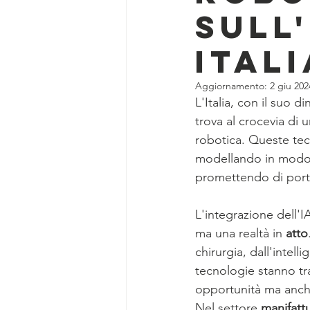
sull
Ital
Aggiornamento:
2 giu 202
L'Italia, con il suo d
trova al crocevia di u
robotica. Queste tecn
modellando in modo si
promettendo di port
L'integrazione dell'IA
ma una realtà in 
atto
chirurgia, dall'intell
tecnologie stanno tr
opportunità ma anch
Nel settore 
manifatt