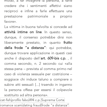
modo, a far invaghire la persona, a farle 
credere che i sentimenti affettivi siano 
reciproci e infine a farle effettuare una 
prestazione patrimoniale a proprio 
favore». 
La vittima in buona talvolta si concede ad
attività intime on line
. In questo senso, 
dunque, il consenso potrebbe dirsi non 
liberamente prestato, in quanto
 frutto 
della frode “a distanza”
: qui potrebbe, 
dunque trovare applicazione in questi casi 
anche il disposto dell’
art. 609-bis c.p.
 , il 
comma secondo, n. 2 secondo cui «alla 
stessa pena – prevista al comma primo nel 
caso di violenza sessuale per costrizione – 
soggiace chi induce taluno a compiere o 
subire atti sessuali [...] traendo in inganno 
la persona offesa per essersi il colpevole 
sostituito ad altra persona».
cat-fish
profilo falso
494 c.p.
Suprema Corte
romance scam
dating fraud
frode “a distanza”