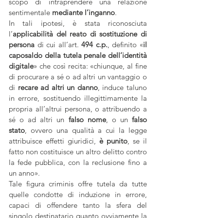
scopo di intraprendere una relazione 
sentimentale 
mediante l’inganno
. 
In tali ipotesi, è stata riconosciuta 
l’
applicabilità del reato di sostituzione di 
persona
 di cui all’art. 
494 c.p.
, definito «
il 
caposaldo della tutela penale dell’identità 
digitale
» che così recita: «chiunque, al fine 
di procurare a sé o ad altri un vantaggio o 
di
 recare ad altri un danno
, induce taluno 
in errore, sostituendo illegittimamente la 
propria all’altrui persona, o attribuendo a 
sé o ad altri un
 falso nome
, o un 
falso 
stato
, ovvero una qualità a cui la legge 
attribuisce effetti giuridici, 
è punito
, se il 
fatto non costituisce un altro delitto contro 
la fede pubblica, con la reclusione fino a 
un anno».
Tale figura criminis offre tutela da tutte 
quelle condotte di induzione in errore, 
capaci di offendere tanto la sfera del 
singolo destinatario quanto ovviamente la 