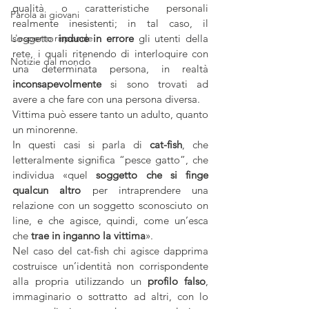
qualità o caratteristiche personali 
Parola ai giovani
realmente inesistenti; in tal caso, il 
L'esperto risponde
soggetto 
induce in errore
 gli utenti della 
rete, i quali ritenendo di interloquire con 
Notizie dal mondo
una determinata persona, in realtà
inconsapevolmente
 si sono trovati ad 
avere a che fare con una persona diversa.
Vittima può essere tanto un adulto, quanto 
un minorenne.
In questi casi si parla di
 cat-fish
, che 
letteralmente significa “pesce gatto”, che 
individua «quel 
soggetto che si finge 
qualcun altro
 per intraprendere una 
relazione con un soggetto sconosciuto on 
line, e che agisce, quindi, come un’esca 
che 
trae in inganno la vittima
». 
Nel caso del cat-fish chi agisce dapprima 
costruisce un’identità non corrispondente 
alla propria utilizzando un 
profilo falso
, 
immaginario o sottratto ad altri, con lo 