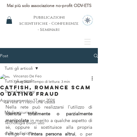
Mai più solo associazione no-profit ODV-ETS
Pubblicazioni
scientifiche - Conferenze
- Seminari
Post
Tutti gli articoli
Vincenzo De Feo
Tutti gli articoli
7 mag 2021
Tempo di lettura: 3 min
Catfish, romance scam
Tecnologia oggi
o dating fraud
Aggiornamento:
17 apr 2024
La rete e i rischi che causa
Nella rete può realizzarsi l’utilizzo di 
Moda e curiosità
identità totalmente o parzialmente 
manipolate 
in merito a qualche aspetto di 
Tecnologia buon uso
sé, oppure si sostituisce alla propria 
dalla redazione
l’effige o
 l’intera persona altrui
, o per 