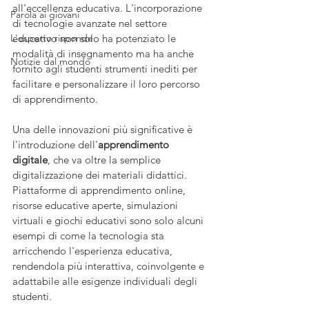
all'eccellenza educativa. L'incorporazione 
Parola ai giovani
di tecnologie avanzate nel settore 
L'esperto risponde
educativo non solo ha potenziato le 
modalità di insegnamento ma ha anche 
Notizie dal mondo
fornito agli studenti strumenti inediti per 
facilitare e personalizzare il loro percorso 
di apprendimento.
Una delle innovazioni più significative è 
l'introduzione dell'
apprendimento 
digitale
, che va oltre la semplice 
digitalizzazione dei materiali didattici. 
Piattaforme di apprendimento online, 
risorse educative aperte, simulazioni 
virtuali e giochi educativi sono solo alcuni 
esempi di come la tecnologia sta 
arricchendo l'esperienza educativa, 
rendendola più interattiva, coinvolgente e 
adattabile alle esigenze individuali degli 
studenti.