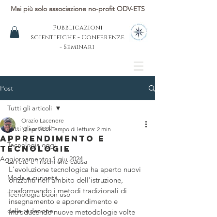
Mai più solo associazione no-profit ODV-ETS
Pubblicazioni
scientifiche - Conferenze
- Seminari
Post
Tutti gli articoli
Orazio Lacenere
Tutti gli articoli
17 apr 2023
Tempo di lettura: 2 min
Apprendimento e
Tecnologia oggi
tecnologie
Aggiornamento:
1 giu 2024
La rete e i rischi che causa
L'evoluzione tecnologica ha aperto nuovi 
Moda e curiosità
orizzonti nell'ambito dell'istruzione, 
trasformando i metodi tradizionali di 
Tecnologia buon uso
insegnamento e apprendimento e 
dalla redazione
introducendo nuove metodologie volte 