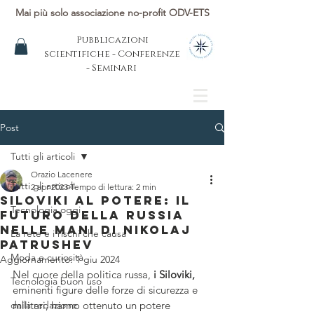
Mai più solo associazione no-profit ODV-ETS
Pubblicazioni
scientifiche - Conferenze
- Seminari
Post
Tutti gli articoli
Orazio Lacenere
Tutti gli articoli
2 apr 2023
Tempo di lettura: 2 min
Siloviki al Potere: Il
Tecnologia oggi
Futuro della Russia
nelle Mani di Nikolaj
La rete e i rischi che causa
Patrushev
Moda e curiosità
Aggiornamento:
1 giu 2024
Nel cuore della politica russa, 
i Siloviki,
Tecnologia buon uso
eminenti figure delle forze di sicurezza e 
dalla redazione
militari, hanno ottenuto un potere 