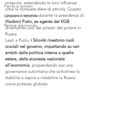
notevole, estendendo la loro influenza 
Parola ai giovani
oltre le consuete sfere di attività. Questo 
gruppo è emerso durante la presidenza di 
L'esperto risponde
Vladimir Putin, ex agente del KGB
, 
Notizie dal mondo
diventando uno dei pilastri del potere in 
Russia.
Leali a Putin, 
i Siloviki rivestono ruoli 
cruciali nel governo, impattando su vari 
ambiti dalla politica interna a quella 
estera, dalla sicurezza nazionale 
all'economia
, propendendo per una 
governance autoritaria che sottolinea la 
stabilità e aspira a ristabilire la Russia 
come potenza globale.