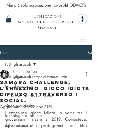
Mai più solo associazione no-profit ODV-ETS
Pubblicazioni
scientifiche - Conferenze
- Seminari
Post
Tutti gli articoli
Simone De Feo
Tutti gli articoli
16 gen 2023
Tempo di lettura: 1 min
Samara Challenge,
Tecnologia oggi
l'ennesimo gioco idiota
DIFFUSO ATTRAVERSO I
La rete e i rischi che causa
Social.
Moda e curiosità
Aggiornamento:
22 nov 2024
L'ennesimo gioco idiota in voga tra i 
Tecnologia buon uso
giovanissimi risale al 2019. Consisteva, 
dalla redazione
ispirandosi alla protagonista del film 