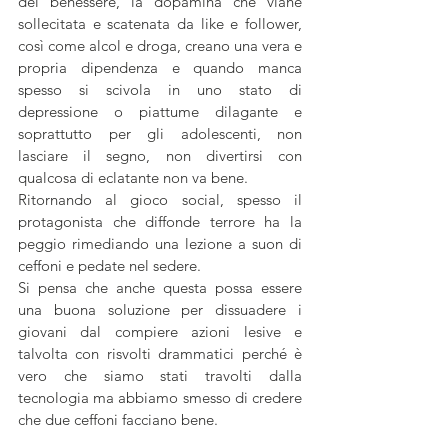
del benessere, la dopamina che viane 
sollecitata e scatenata da like e follower, 
così come alcol e droga, creano una vera e 
propria dipendenza e quando manca 
spesso si scivola in uno stato di 
depressione o piattume dilagante e 
soprattutto per gli adolescenti, non 
lasciare il segno, non divertirsi con 
qualcosa di eclatante non va bene. 
Ritornando al gioco social, spesso il 
protagonista che diffonde terrore ha la 
peggio rimediando una lezione a suon di 
ceffoni e pedate nel sedere.
Si pensa che anche questa possa essere 
una buona soluzione per dissuadere i 
giovani dal compiere azioni lesive e 
talvolta con risvolti drammatici perché è 
vero che siamo stati travolti dalla 
tecnologia ma abbiamo smesso di credere 
che due ceffoni facciano bene.