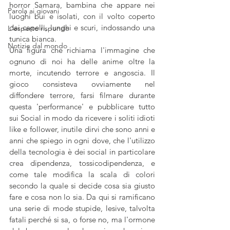
horror Samara, bambina che appare nei 
Parola ai giovani
luoghi bui e isolati, con il volto coperto 
dai capelli, lunghi e scuri, indossando una 
L'esperto risponde
tunica bianca.
Notizie dal mondo
Una figura che richiama l'immagine che 
ognuno di noi ha delle anime oltre la 
morte, incutendo terrore e angoscia. Il 
gioco consisteva ovviamente nel 
diffondere terrore, farsi filmare durante 
questa 'performance' e pubblicare tutto 
sui Social in modo da ricevere i soliti idioti 
like e follower, inutile dirvi che sono anni e 
anni che spiego in ogni dove, che l'utilizzo 
della tecnologia è dei social in particolare 
crea dipendenza, tossicodipendenza, e 
come tale modifica la scala di colori 
secondo la quale si decide cosa sia giusto 
fare e cosa non lo sia. Da qui si ramificano 
una serie di mode stupide, lesive, talvolta 
fatali perché si sa, o forse no, ma l'ormone 