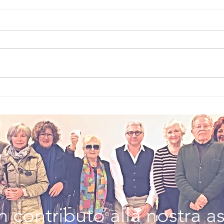
Pericoli
WO
climaticI: uniti
Fu
nell’azione
de
Mi
 contributo alla nostra a