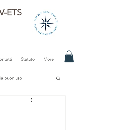
DV-ETS
i
ontatti
Statuto
More
ia buon uso