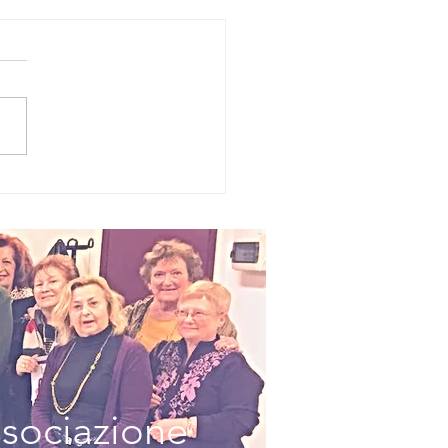
W Spazio
metto Museo
l Fumetto di
lano
ssociazione