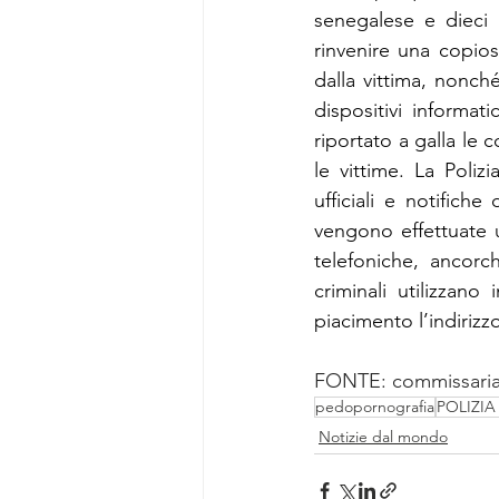
senegalese e dieci 
rinvenire una copio
dalla vittima, nonché q
dispositivi informati
riportato a galla le 
le vittime. La Poli
ufficiali e notifiche
vengono effettuate 
telefoniche, ancorc
criminali utilizzan
piacimento l’indiriz
FONTE: 
commissaria
pedopornografia
POLIZIA
Notizie dal mondo