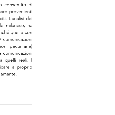
 consentito di 
ro provenienti 
ti. L’analisi dei 
ale milanese, ha 
onché quelle con 
 comunicazioni 
ioni pecuniarie) 
e comunicazioni 
quelli reali. I 
icare a proprio 
hiamante.