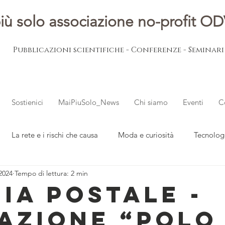
iù solo associazione no-profit O
Pubblicazioni scientifiche - Conferenze - Seminar
Sostienici
MaiPiuSolo_News
Chi siamo
Eventi
C
La rete e i rischi che causa
Moda e curiosità
Tecnolog
2024
Tempo di lettura: 2 min
ovani
L'esperto risponde
Notizie dal mondo
ZIA POSTALE -
AZIONE “POLO