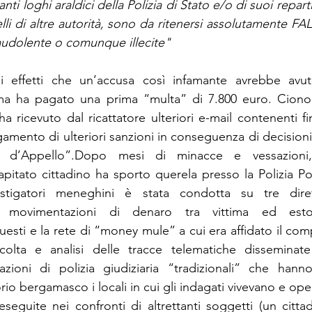
nti loghi araldici della Polizia di Stato e/o di suoi reparti 
elli di altre autorità, sono da ritenersi assolutamente FAL
fraudolente o comunque illecite"
 effetti che un’accusa così infamante avrebbe avuto
tima ha pagato una prima “multa” di 7.800 euro. Ciono
ricevuto dal ricattatore ulteriori e-mail contenenti finti
gamento di ulteriori sanzioni in conseguenza di decisioni
e d’Appello”.Dopo mesi di minacce e vessazioni,
apitato cittadino ha sporto querela presso la Polizia Po
vestigatori meneghini è stata condotta su tre direttri
le movimentazioni di denaro tra vittima ed estor
uesti e la rete di “money mule” a cui era affidato il compit
accolta e analisi delle tracce telematiche disseminate
razioni di polizia giudiziaria “tradizionali” che hann
torio bergamasco i locali in cui gli indagati vivevano e op
seguite nei confronti di altrettanti soggetti (un cittad