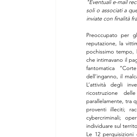
"Eventuali e-mail reca
soli o associati a qu
inviate con finalità 
Preoccupato per gli
reputazione, la vit
pochissimo tempo, ha 
che intimavano il pa
fantomatica “Cort
dell’inganno, il malc
L’attività degli in
ricostruzione del
parallelamente, tra q
proventi illeciti; r
cybercriminali; ope
individuare sul terri
Le 12 perquisizioni e