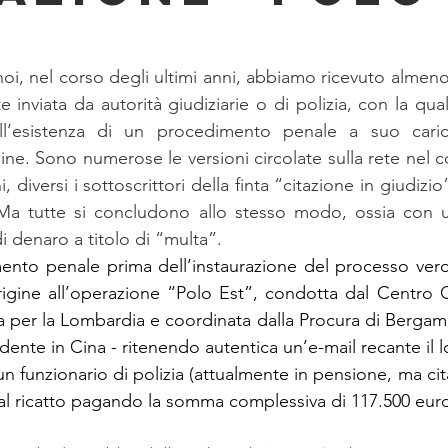
noi, nel corso degli ultimi anni, abbiamo ricevuto almeno
inviata da autorità giudiziarie o di polizia, con la quale
ll’esistenza di un procedimento penale a suo caric
ne. Sono numerose le versioni circolate sulla rete nel c
i, diversi i sottoscrittori della finta “citazione in giudizi
o. Ma tutte si concludono allo stesso modo, ossia con u
denaro a titolo di “multa”.
ento penale prima dell’instaurazione del processo vero
igine all’operazione “Polo Est”, condotta dal Centro O
 per la Lombardia e coordinata dalla Procura di Bergamo,
idente in Cina - ritenendo autentica un’e-mail recante il lo
un funzionario di polizia (attualmente in pensione, ma citat
 al ricatto pagando la somma complessiva di 117.500 eur