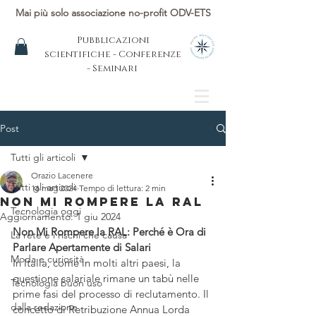
Mai più solo associazione no-profit ODV-ETS
Pubblicazioni
scientifiche - Conferenze
- Seminari
Post
Tutti gli articoli
Orazio Lacenere
Tutti gli articoli
16 mag 2024
Tempo di lettura: 2 min
Non Mi Rompere la RAL
Tecnologia oggi
Aggiornamento:
1 giu 2024
Non Mi Rompere la RAL: Perché è Ora di 
La rete e i rischi che causa
Parlare Apertamente di Salari
Moda e curiosità
In Italia, come in molti altri paesi, la 
questione salariale rimane un tabù nelle 
Tecnologia buon uso
prime fasi del processo di reclutamento. Il 
dalla redazione
concetto di Retribuzione Annua Lorda 