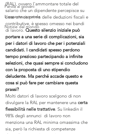
(RAL), ovvero l'ammontare totale del 
Parola ai giovani
salario che un dipendente percepisce su 
L'esperto risponde
base annua prima delle deduzioni fiscali e 
contributive, è spesso omesso nei bandi 
Notizie dal mondo
di lavoro. 
Questo silenzio iniziale può 
portare a una serie di complicazioni, sia 
per i datori di lavoro che per i potenziali 
candidati. I candidati spesso perdono 
tempo prezioso partecipando a infinite 
selezioni, che quasi sempre si concludono 
con la proposta di uno stipendio 
deludente. Ma perché accade questo e 
cosa si può fare per cambiare questa 
prassi?
Molti datori di lavoro scelgono di non 
divulgare la RAL per mantenere una 
certa 
flessibilità nelle trattative
. Su linkedin il 
98% degli annunci  di lavoro non 
menziona una RAL minima omassima che 
sia, però la richiesta di competenze 