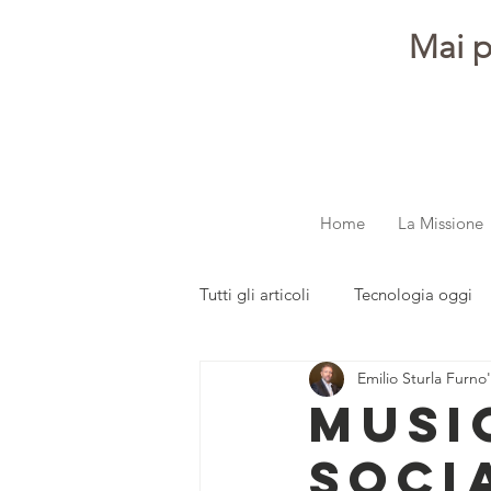
Mai p
Home
La Missione
Tutti gli articoli
Tecnologia oggi
Emilio Sturla Furno'
dalla redazione
Parola ai gi
Musi
soci