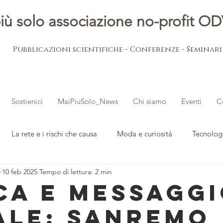
iù solo associazione no-profit O
Pubblicazioni scientifiche - Conferenze - Seminar
Sostienici
MaiPiuSolo_News
Chi siamo
Eventi
C
La rete e i rischi che causa
Moda e curiosità
Tecnolog
10 feb 2025
Tempo di lettura: 2 min
ovani
L'esperto risponde
Notizie dal mondo
ca e messagg
ale: Sanremo