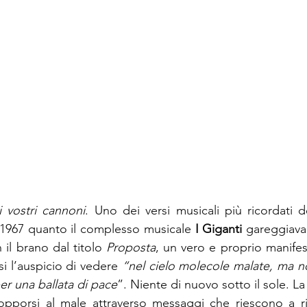
i vostri cannoni
. Uno dei versi musicali più ricordati de
 1967 quanto il complesso musicale 
I Giganti
 gareggiava 
 il brano dal titolo 
Proposta
, un vero e proprio manifes
si l’auspicio di vedere 
“nel cielo molecole malate, ma no
er una ballata di pace
”. Niente di nuovo sotto il sole. La 
opporsi al male attraverso messaggi che riescono a rim