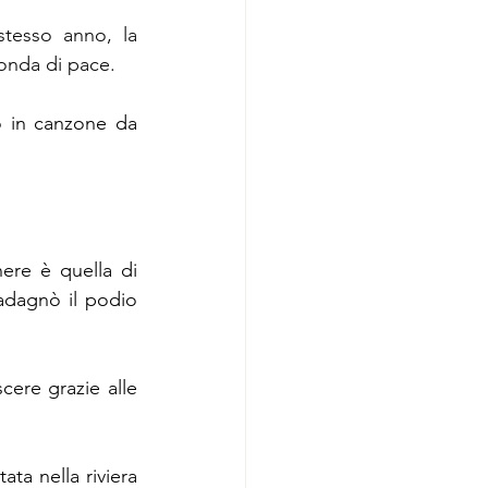
tesso anno, la 
onda di pace.
E, poi, il tema dei disagi all’interno dei manicomi (oggi chiusi) trasformato in canzone da 
Un altro vincitore con una canzone dedicata al tema della violenza di genere è quella di 
adagnò il podio 
ere grazie alle 
ta nella riviera 