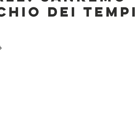
chio dei temp
ò