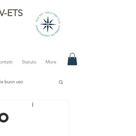
DV-ETS
i
ontatti
Statuto
More
ia buon uso
io