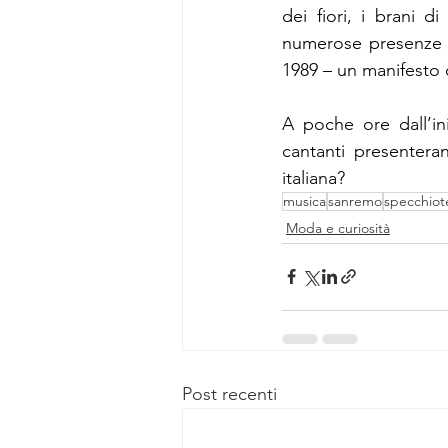
dei fiori, i brani 
numerose presenze su
1989 – un manifesto 
A poche ore dall’in
cantanti presentera
italiana?
musica
sanremo
specchio
Moda e curiosità
Post recenti