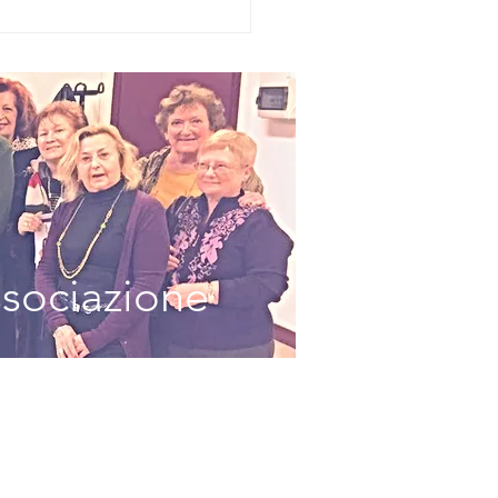
emio
dersen 2026,
 fiaba unisce
nerazioni e
lture: Sestri
vante
lebra i
ncitori della
ª edizione
ssociazione