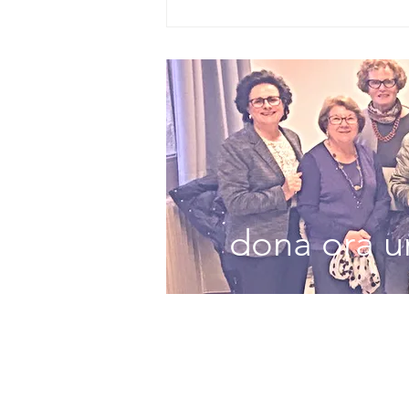
STORIE DI
RINASCITA NEL
LIBRO DI
FIALDINI
dona ora un