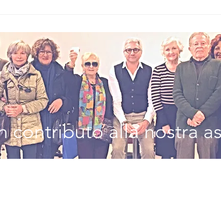
Il Mare
Pr
Festival, Santa
An
Margherita
la
Ligure celebra
ge
il successo
cu
della seconda
Le
edizione:
ce
appuntamento
vi
al 2027
59
 contributo alla nostra a