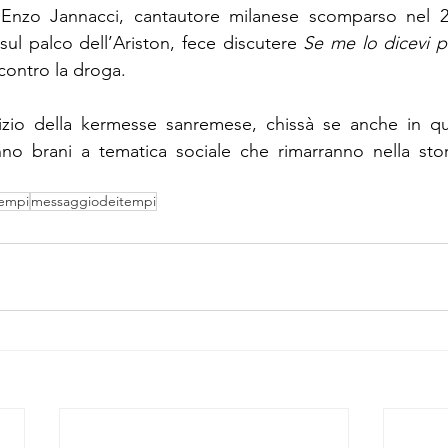
di Enzo Jannacci, cantautore milanese scomparso nel 20
l palco dell’Ariston, fece discutere 
Se me lo dicevi p
contro la droga.
izio della kermesse sanremese, chissà se anche in que
nno brani a tematica sociale che rimarranno nella stor
tempi
messaggiodeitempi