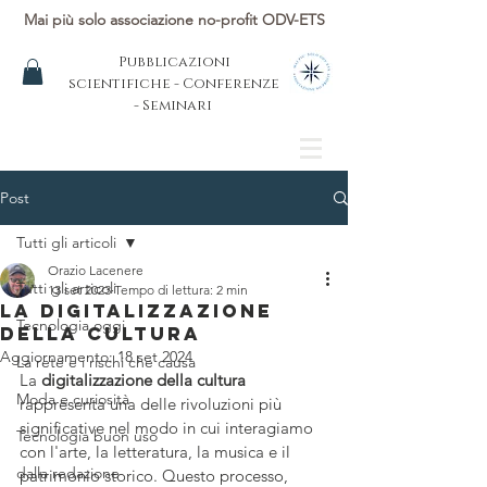
Mai più solo associazione no-profit ODV-ETS
Pubblicazioni
scientifiche - Conferenze
- Seminari
Post
Tutti gli articoli
Orazio Lacenere
Tutti gli articoli
13 set 2023
Tempo di lettura: 2 min
La digitalizzazione
Tecnologia oggi
della cultura
Aggiornamento:
18 set 2024
La rete e i rischi che causa
La 
digitalizzazione della cultura
Moda e curiosità
rappresenta una delle rivoluzioni più 
significative nel modo in cui interagiamo 
Tecnologia buon uso
con l'arte, la letteratura, la musica e il 
dalla redazione
patrimonio storico. Questo processo, 