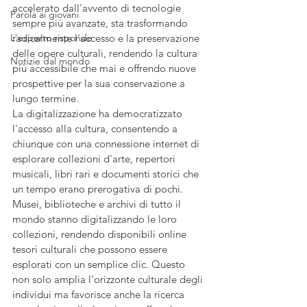
accelerato dall'avvento di tecnologie 
Parola ai giovani
sempre più avanzate, sta trasformando 
L'esperto risponde
radicalmente l'accesso e la preservazione 
delle opere culturali, rendendo la cultura 
Notizie dal mondo
più accessibile che mai e offrendo nuove 
prospettive per la sua conservazione a 
lungo termine.
La digitalizzazione ha democratizzato 
l'accesso alla cultura, consentendo a 
chiunque con una connessione internet di 
esplorare collezioni d'arte, repertori 
musicali, libri rari e documenti storici che 
un tempo erano prerogativa di pochi. 
Musei, biblioteche e archivi di tutto il 
mondo stanno digitalizzando le loro 
collezioni, rendendo disponibili online 
tesori culturali che possono essere 
esplorati con un semplice clic. Questo 
non solo amplia l'orizzonte culturale degli 
individui ma favorisce anche la ricerca 