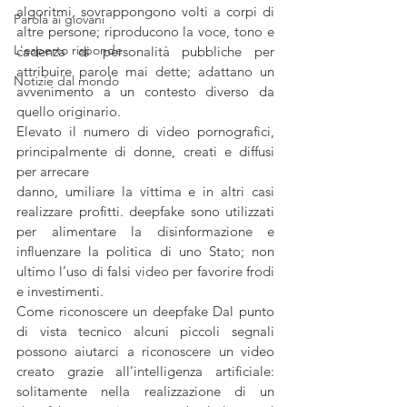
algoritmi, sovrappongono volti a corpi di 
Parola ai giovani
altre persone; riproducono la voce, tono e 
L'esperto risponde
cadenza di personalità pubbliche per 
attribuire parole mai dette; adattano un 
Notizie dal mondo
avvenimento a un contesto diverso da 
quello originario.
Elevato il numero di video pornografici, 
principalmente di donne, creati e diffusi 
per arrecare
danno, umiliare la vittima e in altri casi 
realizzare profitti. deepfake sono utilizzati 
per alimentare la disinformazione e 
influenzare la politica di uno Stato; non 
ultimo l’uso di falsi video per favorire frodi 
e investimenti.
Come riconoscere un deepfake Dal punto 
di vista tecnico alcuni piccoli segnali 
possono aiutarci a riconoscere un video 
creato grazie all’intelligenza artificiale: 
solitamente nella realizzazione di un 