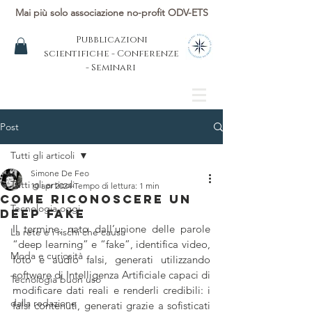
Mai più solo associazione no-profit ODV-ETS
Pubblicazioni
scientifiche - Conferenze
- Seminari
Post
Tutti gli articoli
Simone De Feo
Tutti gli articoli
10 apr 2024
Tempo di lettura: 1 min
COME RICONOSCERE UN
Tecnologia oggi
DEEP FAKE
Il termine, nato dall’unione delle parole 
La rete e i rischi che causa
“deep learning” e “fake”, identifica video, 
Moda e curiosità
foto e audio falsi, generati utilizzando 
software di Intelligenza Artificiale capaci di 
Tecnologia buon uso
modificare dati reali e renderli credibili: i 
dalla redazione
falsi contenuti, generati grazie a sofisticati 