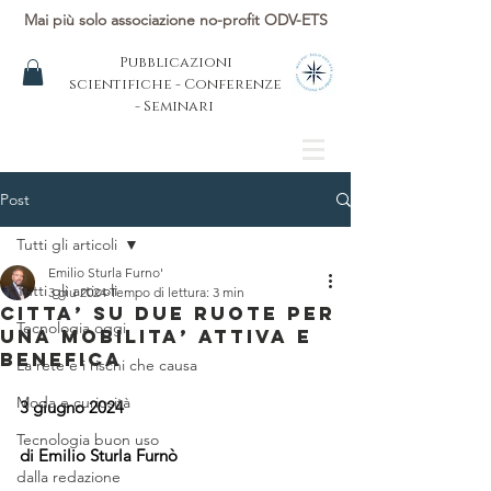
Mai più solo associazione no-profit ODV-ETS
Pubblicazioni
scientifiche - Conferenze
- Seminari
Post
Tutti gli articoli
Emilio Sturla Furno'
Tutti gli articoli
3 giu 2024
Tempo di lettura: 3 min
CITTA’ SU DUE RUOTE PER
Tecnologia oggi
UNA MOBILITA’ ATTIVA E
BENEFICA
La rete e i rischi che causa
Moda e curiosità
3 giugno 2024
Tecnologia buon uso
di Emilio Sturla Furnò
dalla redazione