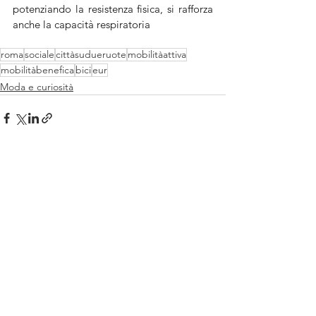
potenziando la resistenza fisica, si rafforza 
anche la capacità respiratoria
roma
sociale
cittàsudueruote
mobilitàattiva
mobilitàbenefica
bici
eur
Moda e curiosità
Mostra tutti
Post recenti