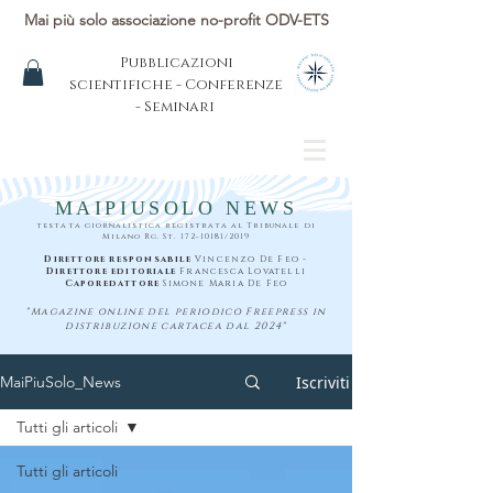
Mai più solo associazione no-profit ODV-ETS
Pubblicazioni
scientifiche - Conferenze
- Seminari
MAIPIUSOLO NEWS
testata giornalistica registrata al Tribunale di
Milano Rg. St.
172-10181
/2019
Direttore responsabile
Vincenzo De Feo -
Direttore editoriale
Francesca Lovatelli
Caporedattore
Simone Maria De Feo
"Magazine online del periodico Freepress in
distribuzione cartacea dal 2024"
Iscriviti
MaiPiuSolo_News
Tutti gli articoli
Tutti gli articoli