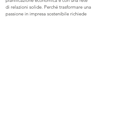
pianificazione economica e con una rete 
di relazioni solide. Perché trasformare una 
passione in impresa sostenibile richiede 
visione, ma anche metodo. 
Proprio come accade quando un tasto di 
tastiera, smontato e ripensato, smette di 
essere un rifiuto e diventa simbolo di una 
nuova estetica: quella della 
responsabilità. byLUDO interviene 
proprio qui: trasformando l’obsoleto in 
desiderabile. 
Ogni gioiello diventa una dichiarazione 
silenziosa contro la cultura dell’usa e 
getta. Chi lo indossa non sfoggia soltanto 
un accessorio, ma partecipa a un racconto 
di trasformazione.
gioielli
elettronica
ludovicacirillo
computer