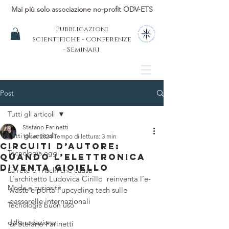
Mai più solo associazione no-profit ODV-ETS
Pubblicazioni
scientifiche - Conferenze
- Seminari
Post
Tutti gli articoli
Stefano Farinetti
Tutti gli articoli
10 set 2024
Tempo di lettura: 3 min
Circuiti d’autore:
Tecnologia oggi
quando l’elettronica
diventa gioiello
La rete e i rischi che causa
L’architetto Ludovica Cirillo  reinventa l’e-
Moda e curiosità
waste e porta l’upcycling tech sulle 
passerelle internazionali
Tecnologia buon uso
dalla redazione
di 
Stefano Farinetti