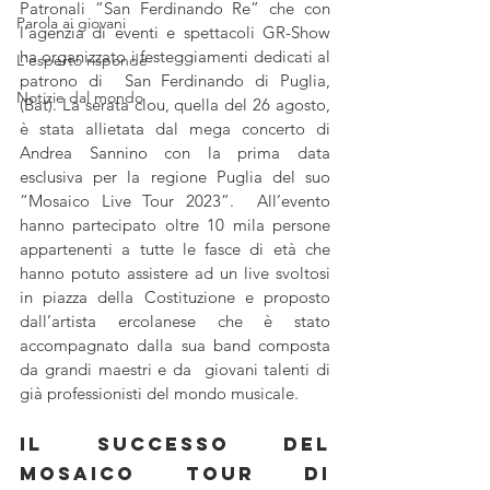
Patronali “San Ferdinando Re” che con 
Parola ai giovani
l’agenzia di eventi e spettacoli GR-Show 
ha organizzato i festeggiamenti dedicati al 
L'esperto risponde
patrono di  San Ferdinando di Puglia, 
Notizie dal mondo
(Bat). La serata clou, quella del 26 agosto, 
è stata allietata dal mega concerto di 
Andrea Sannino con la prima data 
esclusiva per la regione Puglia del suo 
“Mosaico Live Tour 2023”.  All’evento 
hanno partecipato oltre 10 mila persone 
appartenenti a tutte le fasce di età che 
hanno potuto assistere ad un live svoltosi 
in piazza della Costituzione e proposto 
dall’artista ercolanese che è stato 
accompagnato dalla sua band composta 
da grandi maestri e da  giovani talenti di 
già professionisti del mondo musicale.
Il successo del 
Mosaico Tour di 