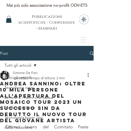
Mai più solo associazione no-profit ODV-ETS
Pubblicazioni
scientifiche - Conferenze
- Seminari
Post
Tutti gli articoli
Simone De Feo
Tutti gli articoli
4 set 2023
Tempo di lettura: 2 min
Andrea Sannino: oltre
Tecnologia oggi
10 mila persone
all’apertura del
La rete e i rischi che causa
Mosaico Tour 2023 Un
Moda e curiosità
successo sin da
debutto il nuovo tour
Tecnologia buon uso
del giovane artista
Ottimo lavoro del Comitato Feste 
dalla redazione