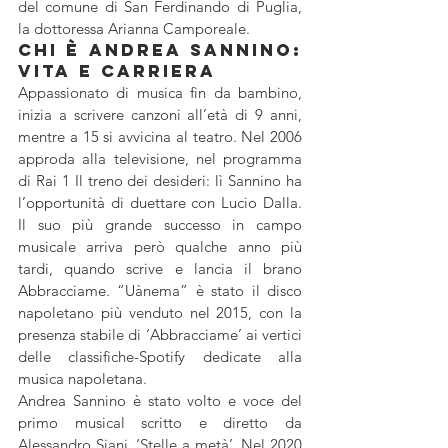
del comune di San Ferdinando di Puglia, 
la dottoressa Arianna Camporeale.
Chi è Andrea Sannino: 
vita e carriera
Appassionato di musica fin da bambino, 
inizia a scrivere canzoni all’età di 9 anni, 
mentre a 15 si avvicina al teatro. Nel 2006 
approda alla televisione, nel programma 
di Rai 1 Il treno dei desideri: lì Sannino ha 
l’opportunità di duettare con Lucio Dalla. 
Il suo più grande successo in campo 
musicale arriva però qualche anno più 
tardi, quando scrive e lancia il brano 
Abbracciame. “Uànema” è stato il disco 
napoletano più venduto nel 2015, con la 
presenza stabile di ‘Abbracciame’ ai vertici 
delle classifiche-Spotify dedicate alla 
musica napoletana.
Andrea Sannino è stato volto e voce del 
primo musical scritto e diretto da 
Alessandro Siani, ‘Stelle a metà’. Nel 2020 