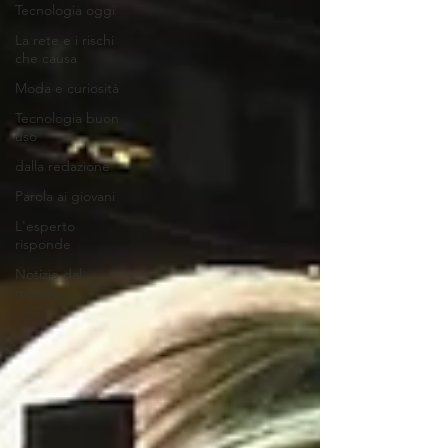
Tecnologia oggi
La rete e i rischi
che causa
Moda e curiosità
Tecnologia buon
uso
dalla redazione
Parola ai giovani
L'esperto
risponde
Notizie dal
mondo