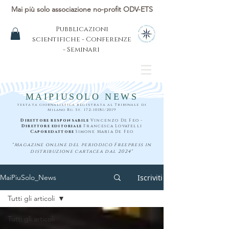
Mai più solo associazione no-profit ODV-ETS
Pubblicazioni
scientifiche - Conferenze
- Seminari
MAIPIUSOLO NEWS
testata giornalistica registrata al Tribunale di
Milano Rg. St.
172-10181
/2019
Direttore responsabile
Vincenzo De Feo -
Direttore editoriale
Francesca Lovatelli
Caporedattore
Simone Maria De Feo
"Magazine online del periodico Freepress in
distribuzione cartacea dal 2024"
Iscriviti
MaiPiuSolo_News
Tutti gli articoli
Tutti gli articoli