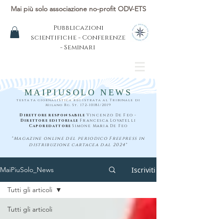
Mai più solo associazione no-profit ODV-ETS
Pubblicazioni
scientifiche - Conferenze
- Seminari
MAIPIUSOLO NEWS
testata giornalistica registrata al Tribunale di
Milano Rg. St.
172-10181
/2019
Direttore responsabile
Vincenzo De Feo -
Direttore editoriale
Francesca Lovatelli
Caporedattore
Simone Maria De Feo
"Magazine online del periodico Freepress in
distribuzione cartacea dal 2024"
Iscriviti
MaiPiuSolo_News
Tutti gli articoli
Tutti gli articoli