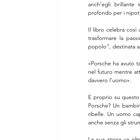
anch’egli brillante
profondo per i nipoti
Il libro celebra co
trasformare la pass
popolo”, destinata a
«Porsche ha avuto ta
nel futuro mentre at
davvero l’uomo».
E proprio su questo i
Porsche? Un bambino
ribelle. Un uomo cap
anche senza gli strum
La sua storia va olt