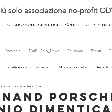
iù solo associazione no-profit O
Pubblicazioni scientifiche - Conferenze - Seminar
Sostienici
MaiPiuSolo_News
Chi siamo
Eventi
C
La rete e i rischi che causa
Moda e curiosità
Tecnolog
 apr
Tempo di lettura: 2 min
ovani
L'esperto risponde
Notizie dal mondo
inand Porsch
enio dimentic