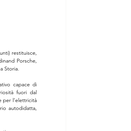
i) restituisce, 
dinand Porsche, 
a Storia.
tivo capace di 
osità fuori dal 
r l’elettricità 
io autodidatta, 