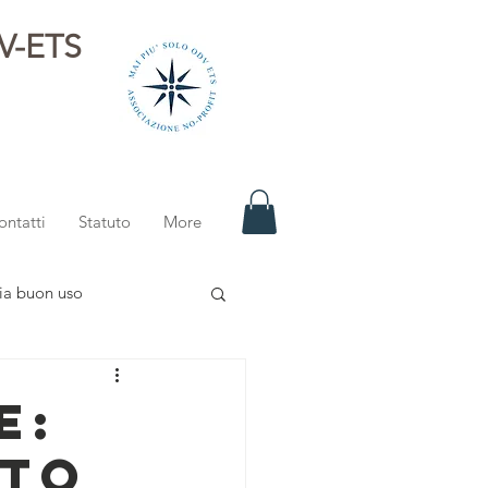
DV-ETS
i
ontatti
Statuto
More
ia buon uso
e:
ato