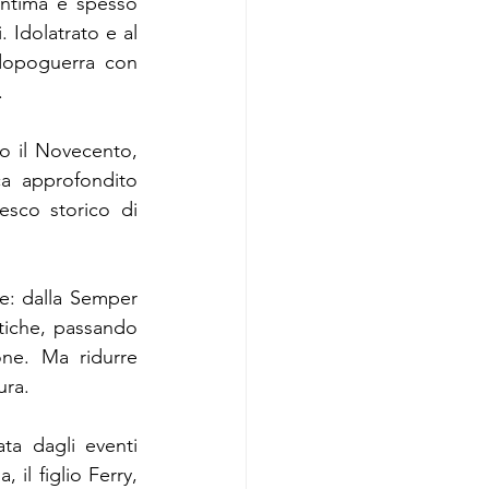
intima e spesso 
. Idolatrato e al 
dopoguerra con 
.
o il Novecento, 
a approfondito 
esco storico di 
e: dalla Semper 
stiche, passando 
one. Ma ridurre 
ura.
ta dagli eventi 
il figlio Ferry, 