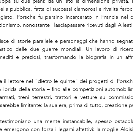
luppa su due piani: da un lato la dimensione privata, 
ella pubblica, fatta di successi clamorosi e rivalità feroci
iato, Porsche fu persino incarcerato in Francia nel 
zionismo, nonostante i lasciapassare ricevuti dagli Alleati
hisce di storie parallele e personaggi che hanno segnat
tico delle due guerre mondiali. Un lavoro di ricerc
 inediti e preziosi, trasformando la biografia in un affr
l lettore nel “dietro le quinte” dei progetti di Porsch
 ibrida della storia – fino alle competizioni automobili
armati, treni terrestri, trattori e vetture su commissi
 sarebbe limitante: la sua era, prima di tutto, creazione p
i testimoniano una mente instancabile, spesso ostacola
e emergono con forza i legami affettivi: la moglie Aloisia, 