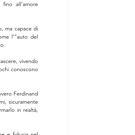
fino all’amore 
o, ma capace di 
me l’“auto del 
no.
ascere, vivendo 
pochi conoscono 
avvero Ferdinand 
mi, sicuramente 
arlo in realtà, 
e e fiducia nel 