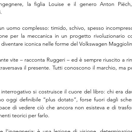
 ingegnere, la figlia Louise e il genero Anton Piëch, 
.
sì un uomo complesso: timido, schivo, spesso incompres
ione per la meccanica in un progetto rivoluzionario co
 diventare iconica nelle forme del Volkswagen Maggioli
nte vite – racconta Ruggeri – ed è sempre riuscito a rin
traversava il presente. Tutti conoscono il marchio, ma 
nterrogativo si costruisce il cuore del libro: chi era d
 oggi definibile “plus dotato”, forse fuori dagli sche
ace di vedere ciò che ancora non esisteva e di trasform
enti teorici per farlo.
re l’ingegneria: è una lezione di visione, determinazion