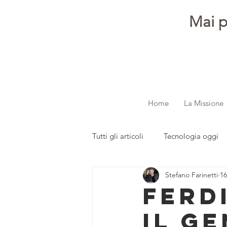
Mai p
Home
La Missione
Tutti gli articoli
Tecnologia oggi
Stefano Farinetti
16
dalla redazione
Parola ai gi
Ferd
il g