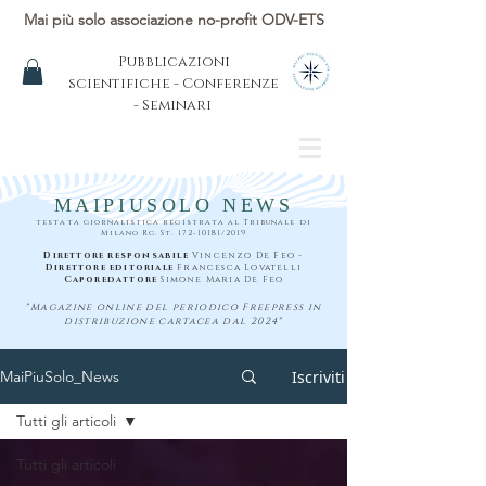
Mai più solo associazione no-profit ODV-ETS
Pubblicazioni
scientifiche - Conferenze
- Seminari
MAIPIUSOLO NEWS
testata giornalistica registrata al Tribunale di
Milano Rg. St.
172-10181
/2019
Direttore responsabile
Vincenzo De Feo -
Direttore editoriale
Francesca Lovatelli
Caporedattore
Simone Maria De Feo
"Magazine online del periodico Freepress in
distribuzione cartacea dal 2024"
Iscriviti
MaiPiuSolo_News
Tutti gli articoli
Tutti gli articoli