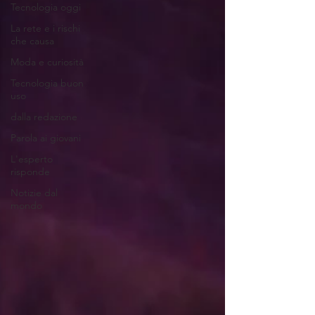
Tecnologia oggi
La rete e i rischi
che causa
Moda e curiosità
Tecnologia buon
uso
dalla redazione
Parola ai giovani
L'esperto
risponde
Notizie dal
mondo