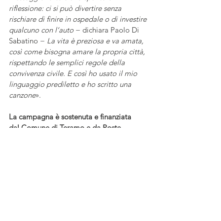
riflessione: ci si può divertire senza 
rischiare di finire in ospedale o di investire 
qualcuno con l’auto 
− dichiara Paolo Di 
Sabatino − 
La vita è preziosa e va amata, 
così come bisogna amare la propria città, 
rispettando le semplici regole della 
convivenza civile. E così ho usato il mio 
linguaggio prediletto e ho scritto una 
canzone
».
La campagna è sostenuta e finanziata 
dal Comune di Teramo e da Poste 
Italiane, con il contributo della Provincia 
di Teramo. L'iniziativa è stata realizzata 
grazie all’Associazione Culturale Teramo 
Nostra e con ilcoordinamento di Tonia 
Ruggieri.
Moda e curiosità