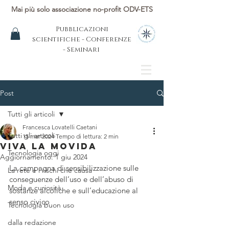
Mai più solo associazione no-profit ODV-ETS
Pubblicazioni
scientifiche - Conferenze
- Seminari
Post
Tutti gli articoli
Francesca Lovatelli Caetani
Tutti gli articoli
15 mar 2024
Tempo di lettura: 2 min
VIVA LA MOVIDA
Tecnologia oggi
Aggiornamento:
1 giu 2024
La campagna di sensibilizzazione sulle 
La rete e i rischi che causa
conseguenze dell’uso e dell’abuso di 
Moda e curiosità
sostanze alcoliche e sull’educazione al 
senso civico
Tecnologia buon uso
dalla redazione