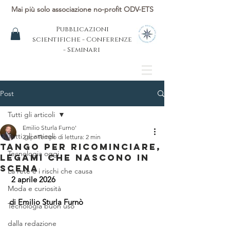
Mai più solo associazione no-profit ODV-ETS
Pubblicazioni
scientifiche - Conferenze
- Seminari
Post
Tutti gli articoli
Emilio Sturla Furno'
Tutti gli articoli
2 apr
Tempo di lettura: 2 min
TANGO PER RICOMINCIARE,
Tecnologia oggi
LEGAMI CHE NASCONO IN
SCENA
La rete e i rischi che causa
2 aprile 2026
Moda e curiosità
di Emilio Sturla Furnò
Tecnologia buon uso
dalla redazione