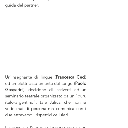
guida del partner. 
Un’insegnante di lingue (
Francesca Ceci
) 
ed un elettricista amante del tango (
Paolo 
Gasparini
), decidono di iscriversi ad un 
seminario teatrale organizzato da un “guru 
italo-argentino”, tale Julius, che non si 
vede mai di persona ma comunica con i 
due attraverso i rispettivi cellulari.
La donna e l’uomo si trovano così in un 