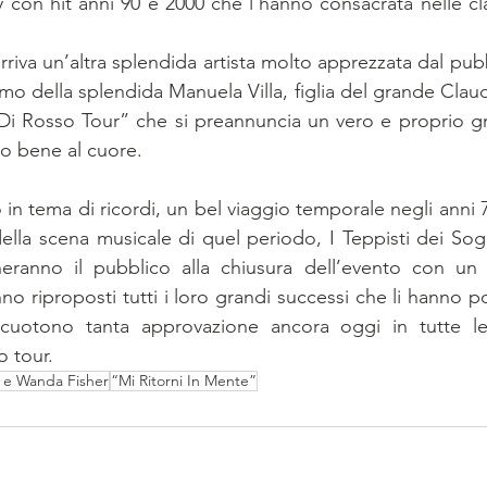
con hit anni 90 e 2000 che l’hanno consacrata nelle clas
rriva un’altra splendida artista molto apprezzata dal pubb
amo della splendida Manuela Villa, figlia del grande Clau
 “Di Rosso Tour” che si preannuncia un vero e proprio 
o bene al cuore. 
 in tema di ricordi, un bel viaggio temporale negli anni 
lla scena musicale di quel periodo, I Teppisti dei Sogn
ranno il pubblico alla chiusura dell’evento con un 
no riproposti tutti i loro grandi successi che li hanno por
uotono tanta approvazione ancora oggi in tutte le l
o tour.
la e Wanda Fisher
“Mi Ritorni In Mente”