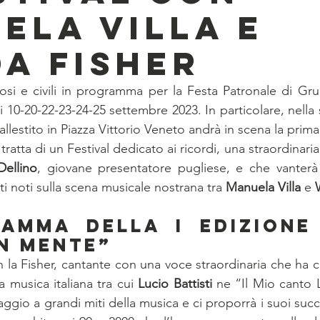
ela Villa e
a Fisher
igiosi e civili in programma per la Festa Patronale di Gr
ni 10-20-22-23-24-25 settembre 2023. In particolare, nella 
allestito in Piazza Vittorio Veneto andrà in scena la prima
tratta di un Festival dedicato ai ricordi, una straordinaria
Dellino
, giovane presentatore pugliese, e che vanterà l
ti noti sulla scena musicale nostrana tra 
Manuela Villa
 e 
amma della I edizione 
In Mente”
 la Fisher, cantante con una voce straordinaria che ha c
 musica italiana tra cui 
Lucio Battisti
 ne “Il Mio canto Li
aggio a grandi miti della musica e ci proporrà i suoi succe