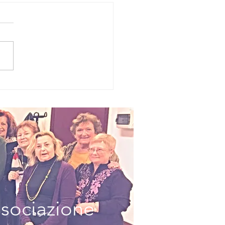
BY BEAUTY LA
DA FOLLE E
RICOLOSA SUL
EB
ssociazione