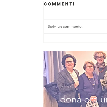
Commenti
Scrivi un commento...
Eminem ottiene
il suo
undicesimo
album #1 nella
classifica
Billboard con
la settimana
più importante
nel rap
quest'anno
dona ora un