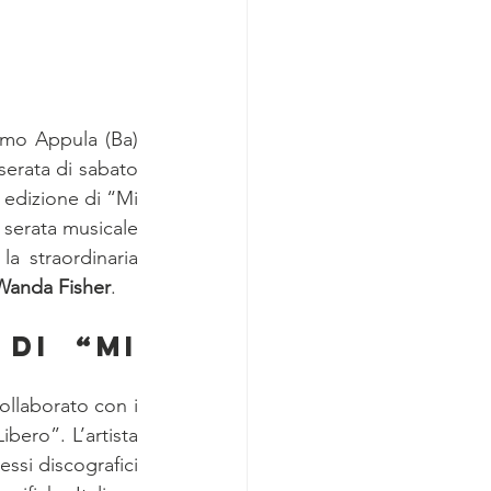
umo Appula (Ba) 
serata di sabato 
 edizione di “Mi 
 serata musicale 
a straordinaria 
Wanda Fisher
. 
di “Mi 
ollaborato con i 
bero”. L’artista 
ssi discografici 