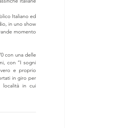
sifiche Italiane 
lico Italiano ed 
dio, in uno show 
grande momento 
70 con una delle 
i, con “I sogni 
vero e proprio 
tati in giro per 
ocalità in cui 