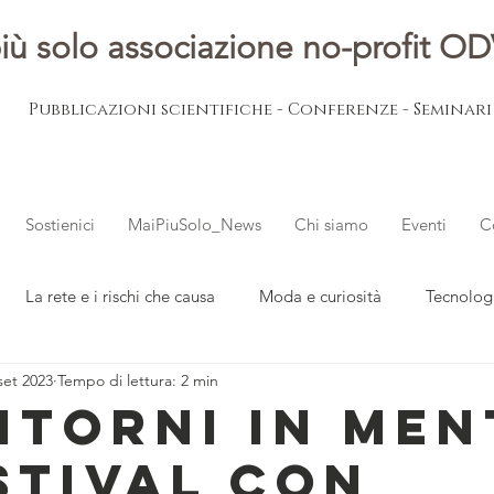
iù solo associazione no-profit O
Pubblicazioni scientifiche - Conferenze - Seminar
Sostienici
MaiPiuSolo_News
Chi siamo
Eventi
C
La rete e i rischi che causa
Moda e curiosità
Tecnolog
set 2023
Tempo di lettura: 2 min
ovani
L'esperto risponde
Notizie dal mondo
itorni In Men
estival con