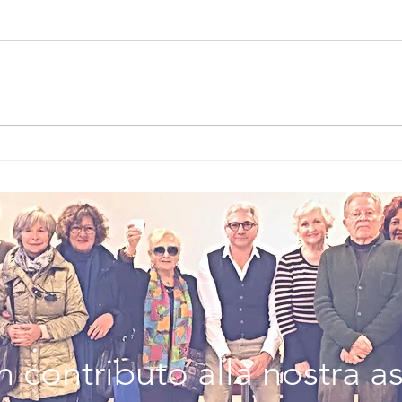
Questione di
BA
share
MO
PE
W
 contributo alla nostra a