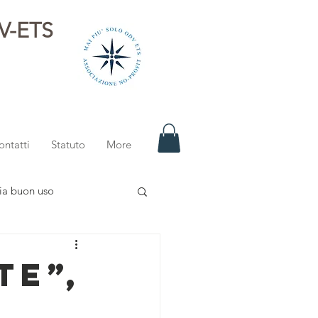
DV-ETS
i
ontatti
Statuto
More
ia buon uso
te”,